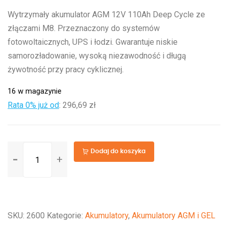
Wytrzymały akumulator AGM 12V 110Ah Deep Cycle ze
złączami M8. Przeznaczony do systemów
fotowoltaicznych, UPS i łodzi. Gwarantuje niskie
samorozładowanie, wysoką niezawodność i długą
żywotność przy pracy cyklicznej.
16 w magazynie
Rata 0% już od
:
296,69 zł
ilość
Dodaj do koszyka
12V/110Ah
AGM
Deep
Cycle
SKU:
2600
Kategorie:
Akumulatory
,
Akumulatory AGM i GEL
Batt.