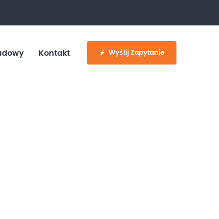
fo@customvan.pl
530 886 214
Wyślij Zapytanie
udowy
Kontakt