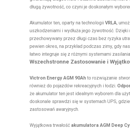
długą żywotność, co czyni je doskonałym wybore
Akumulator ten, oparty na technologii
VRLA
, umoż
uszkodzeniami i wydłuża jego żywotność. Dzięki
przechowywany przez długi czas bez ryzyka utra
pewien okres, na przykład podczas zimy, gdy nas
łatwo integruje się z różnymi systemami zasilani
Wszechstronne Zastosowanie i Wyjątk
Victron Energy AGM 90Ah
to rozwiązanie stwor
również do pojazdów rekreacyjnych i łodzi.
Odpor
że akumulator ten jest idealnym wyborem dla uży
doskonale sprawdzi się w systemach UPS, gdzie g
zastosowań awaryjnych.
Wyjątkowa trwałość
akumulatora AGM Deep Cy