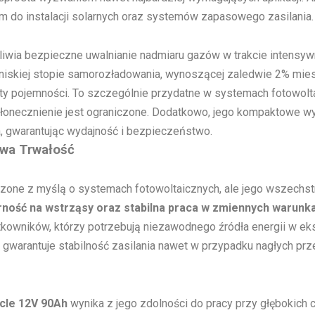
m do instalacji solarnych oraz systemów zapasowego zasilania.
liwia bezpieczne uwalnianie nadmiaru gazów w trakcie intensyw
 niskiej stopie samorozładowania, wynoszącej zaledwie 2% mie
ty pojemności. To szczególnie przydatne w systemach fotowolt
łonecznienie jest ograniczone. Dodatkowo, jego kompaktowe wym
a, gwarantując wydajność i bezpieczeństwo.
owa Trwałość
zone z myślą o systemach fotowoltaicznych, ale jego wszechstr
ność na wstrząsy oraz stabilna praca w zmiennych warun
tkowników, którzy potrzebują niezawodnego źródła energii w eks
warantuje stabilność zasilania nawet w przypadku nagłych prze
cle 12V 90Ah
wynika z jego zdolności do pracy przy głębokich 