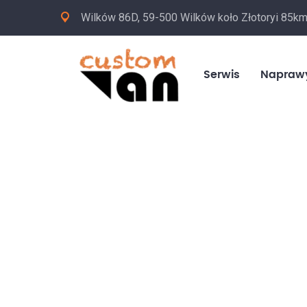
Wilków 86D, 59-500 Wilków koło Złotoryi 85k
Serwis
Napraw