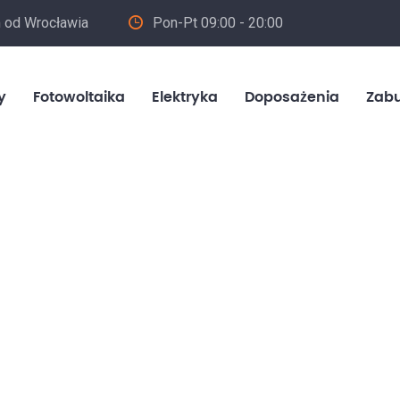
m od Wrocławia
Pon-Pt 09:00 - 20:00
in
y
Fotowoltaika
Elektryka
Doposażenia
Zab