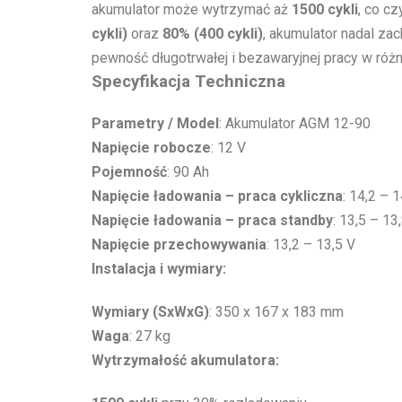
akumulator może wytrzymać aż
1500 cykli
, co c
cykli)
oraz
80% (400 cykli)
, akumulator nadal z
pewność długotrwałej i bezawaryjnej pracy w róż
Specyfikacja Techniczna
Parametry / Model
: Akumulator AGM 12-90
Napięcie robocze
: 12 V
Pojemność
: 90 Ah
Napięcie ładowania – praca cykliczna
: 14,2 – 1
Napięcie ładowania – praca standby
: 13,5 – 13
Napięcie przechowywania
: 13,2 – 13,5 V
Instalacja i wymiary:
Wymiary (SxWxG)
: 350 x 167 x 183 mm
Waga
: 27 kg
Wytrzymałość akumulatora: