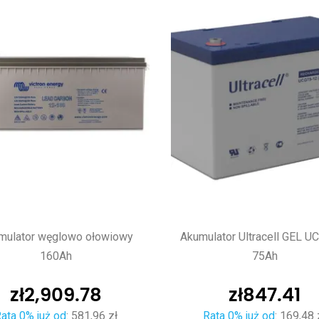
mulator węglowo ołowiowy
Akumulator Ultracell GEL U
160Ah
75Ah
zł
2,909.78
zł
847.41
ata 0% już od
:
581,96 zł
Rata 0% już od
:
169,48 