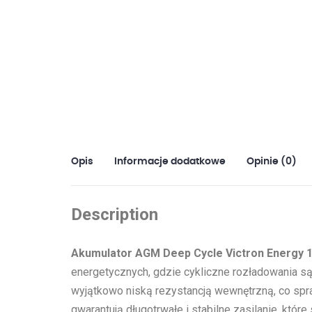
Opis
Informacje dodatkowe
Opinie (0)
Description
Akumulator AGM Deep Cycle Victron Energy 
energetycznych, gdzie cykliczne rozładowania są
wyjątkowo niską rezystancją wewnętrzną, co spra
gwarantują długotrwałe i stabilne zasilanie, któ