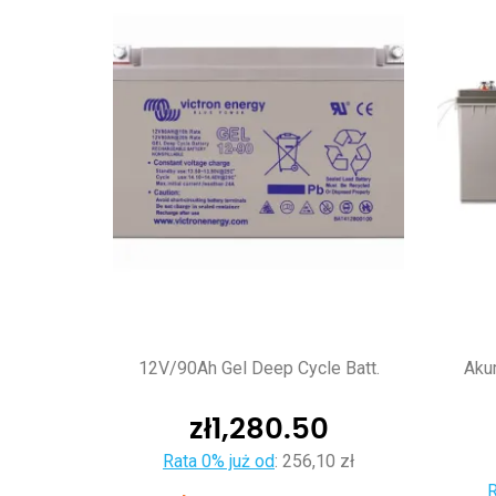
12V/90Ah Gel Deep Cycle Batt.
Aku
zł
1,280.50
Rata 0% już od
:
256,10 zł
R