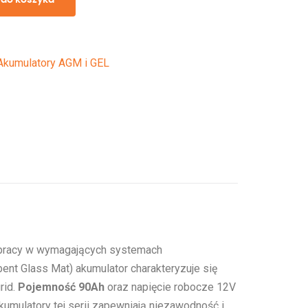
Akumulatory AGM i GEL
 pracy w wymagających systemach
nt Glass Mat) akumulator charakteryzuje się
rid.
Pojemność 90Ah
oraz napięcie robocze 12V
kumulatory tej serii zapewniają niezawodność i