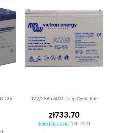
CG 12V
12V/38Ah AGM Deep Cycle Batt
zł
733.70
Rata 0% już od
:
146,74 zł
zł