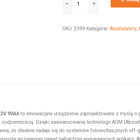
12V/90Ah
AGM
Deep
SKU:
2599
Kategorie:
Akumulatory
,
Cycle
Batt.
12V 90Ah
to innowacyjne urządzenie zaprojektowane z myślą o
 codziennością. Dzięki zaawansowanej technologii AGM (Absorbe
wia, że idealnie nadaje się do systemów fotowoltaicznych off-g
re sprosta wyzwaniom nawet najbardziej wymagających aplikacji. A