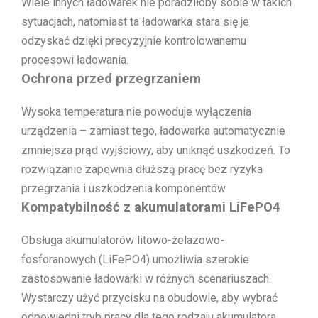
Wiele innych ładowarek nie poradziłoby sobie w takich
sytuacjach, natomiast ta ładowarka stara się je
odzyskać dzięki precyzyjnie kontrolowanemu
procesowi ładowania.
Ochrona przed przegrzaniem
Wysoka temperatura nie powoduje wyłączenia
urządzenia – zamiast tego, ładowarka automatycznie
zmniejsza prąd wyjściowy, aby uniknąć uszkodzeń. To
rozwiązanie zapewnia dłuższą pracę bez ryzyka
przegrzania i uszkodzenia komponentów.
Kompatybilność z akumulatorami LiFePO4
Obsługa akumulatorów litowo-żelazowo-
fosforanowych (LiFePO4) umożliwia szerokie
zastosowanie ładowarki w różnych scenariuszach.
Wystarczy użyć przycisku na obudowie, aby wybrać
odpowiedni tryb pracy dla tego rodzaju akumulatora.