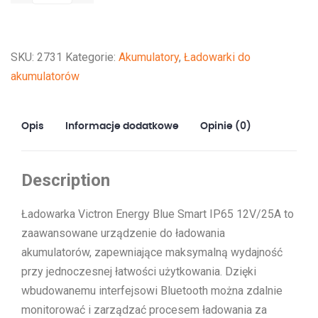
Smart
IP65
Charger
SKU:
2731
Kategorie:
Akumulatory
,
Ładowarki do
12/25
akumulatorów
+
DC
connector
Opis
Informacje dodatkowe
Opinie (0)
Description
Ładowarka Victron Energy Blue Smart IP65 12V/25A to
zaawansowane urządzenie do ładowania
akumulatorów, zapewniające maksymalną wydajność
przy jednoczesnej łatwości użytkowania. Dzięki
wbudowanemu interfejsowi Bluetooth można zdalnie
monitorować i zarządzać procesem ładowania za