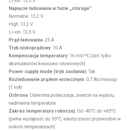
Li-ion: 13,5 V
Napięcie ładowania w fazie „storage”
:
Normalne: 13,2 V
High: 13,2 V
Li-ion: 13,5 V
Prąd ładowania
: 25 A
Tryb niskoprądowy
: 10 A
Kompensacja temperatury
: 16 mV/ºC (dot. tylko
akumulatorów kwasowo-ołowiowych)
Power supply mode (tryb zasilania)
: Tak
Rozładowanie prądem wstecznym
: 0,7 Ah/miesiąc
(1 mA)
Ochrona
: Odwrotna polaryzacja, zwarcie na wyjściu,
nadmierna temperatura
Zakres temperatury roboczej
: Od -40°C do +60°C
(pełna wydajność do 30°C, elastyczność przewodów w
niskich temperaturach)