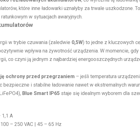
latorów, które inne ładowarki uznałyby za trwale uszkodzone. T
 ratunkowym w sytuacjach awaryjnych.
kumulatorów
rgii w trybie czuwania (zaledwie
0,5W
) to jedne z kluczowych c
 pozytywnie wpływa na żywotność urządzenia. W momencie, gdy a
ii, co czyni ją jednym z najbardziej energooszczędnych urządze
ję ochrony przed przegrzaniem
– jeśli temperatura urządzen
c bezpieczne i stabilne ładowanie nawet w ekstremalnych warun
(LiFePO4),
Blue Smart IP65
staje się idealnym wyborem dla sze
 1,1 A
: 100 – 250 VAC | 45 – 65 Hz