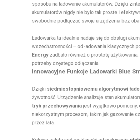
sposobu na ładowanie akumulatorów. Dzięki zinte
akumulatorów nigdy nie było tak proste i efekt
swobodnie podłączać swoje urządzenia bez oba
Ładowarka ta idealnie nadaje się do obsługi akum
wszechstronności – od ładowania klasycznych po
Energy
zadbało również o prostotę użytkowania,
potrzeby częstego odłączania.
Innowacyjne Funkcje Ładowarki Blue Sm
Dzięki
siedmiostopniowemu algorytmowi łado
żywotność. Urządzenie analizuje stan akumulator
tryb przechowywania
jest wyjątkowo pomocny, 
niekorzystnym procesom, takim jak gazowanie czy 
przez lata.
Kolejną zaletą jest możliwość odzyskiwania
głę