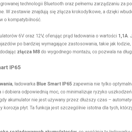
growanej technologii Bluetooth oraz pełnemu zarządzaniu za p
ywne. W zestawie znajdują się złącza krokodylkowe, a dzięki w
w o kompatybilność.
ulatorów 6V oraz 12V, oferując prąd ładowania o wartości
1,1A
.
jazdów po bardziej wymagające zastosowania, takie jak łodzie
 dodając
złącza M8
do wygodnego montażu, co pozwala na dług
art IP65
wania
, ładowarka
Blue Smart IP65
zapewnia nie tylko optymaln
a i dobiera odpowiednią moc, co minimalizuje ryzyko uszkodzeń 
gdy akumulator nie jest używany przez dłuższy czas – automaty
korozja płyt. Ta funkcja jest szczególnie istotna dla tych, któ
boko rozładowanych akumulatorów
, co wyróżnia tę ładowarkę 