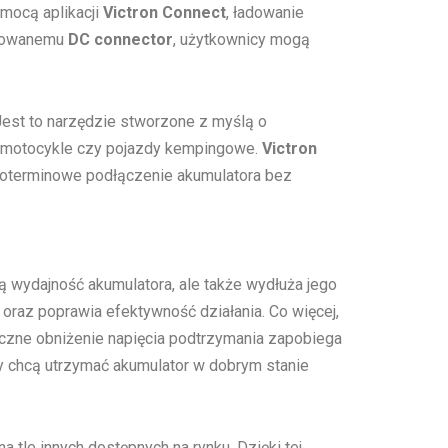
omocą aplikacji
Victron Connect
, ładowanie
budowanemu
DC connector
, użytkownicy mogą
 Jest to narzędzie stworzone z myślą o
, motocykle czy pojazdy kempingowe.
Victron
oterminowe podłączenie akumulatora bez
ą wydajność akumulatora, ale także wydłuża jego
oraz poprawia efektywność działania. Co więcej,
czne obniżenie napięcia podtrzymania zapobiega
rzy chcą utrzymać akumulator w dobrym stanie
na tle innych dostępnych na rynku. Dzięki tej