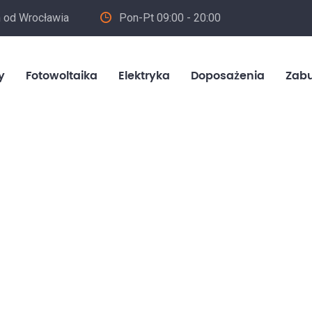
m od Wrocławia
Pon-Pt 09:00 - 20:00
in
y
Fotowoltaika
Elektryka
Doposażenia
Zab