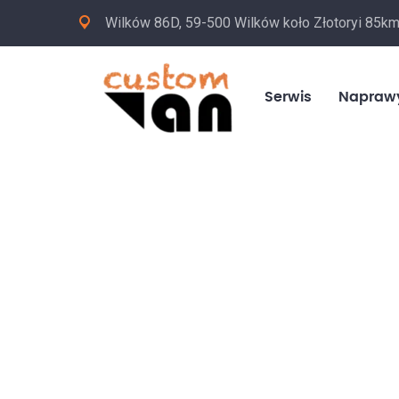
Wilków 86D, 59-500 Wilków koło Złotoryi 85k
Serwis
Napraw