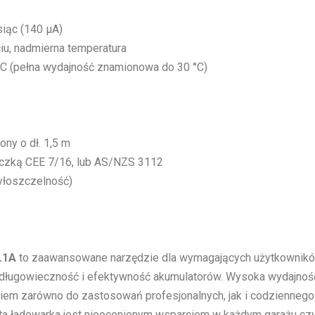
siąc (140 µA)
ciu, nadmierna temperatura
°C (pełna wydajność znamionowa do 30 °C)
ony o dł. 1,5 m
yczką CEE 7/16, lub AS/NZS 3112
pyłoszczelność)
.1A
to zaawansowane narzędzie dla wymagających użytkowników
 o długowieczność i efektywność akumulatorów. Wysoka wydajność
iem zarówno do zastosowań profesjonalnych, jak i codziennego u
 ta ładowarka jest nieocenionym wsparciem w każdym garażu czy