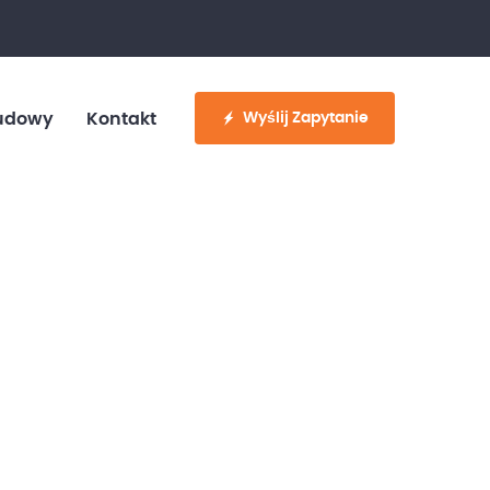
fo@customvan.pl
530 886 214
Wyślij Zapytanie
udowy
Kontakt