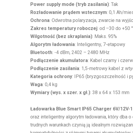
Power supply mode (tryb zasilania)
: Tak
Rozładowanie prądem wstecznym
: 0,1 Ah/mie
Ochrona
: Odwrotna polaryzacja, zwarcie na wyjś
Zakres temperatury roboczej
: od –30 do +50 
Wilgotność (bez skraplania)
: Maks. 95%
Algorytm ładowania
: Inteligentny, 7-etapowy
Bluetooth
: -4 dBm, 2402 – 2480 MHz
Podłączenie akumulatora
: Kabel czarny i czerw
Podłączenie zasilania
: 1,5-metrowy kabel z wt
Kategoria ochrony
: IP65 (bryzgoszczelność i 
Waga
: 0,4 kg
Wymiary (wys. x szer. x gł.)
: 38 x 64 x 153 mm
Ładowarka Blue Smart IP65 Charger 6V/12V-1
oraz inteligentny algorytm ładowania, który dba
trudnych warunkach czynią ją idealnym rozwiązan
kompatybilności z różnymi typami akumulatorów,