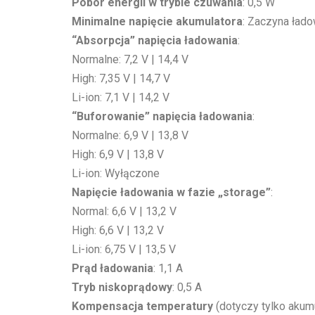
Pobór energii w trybie czuwania
: 0,5 W
Minimalne napięcie akumulatora
: Zaczyna łado
“Absorpcja” napięcia ładowania
:
Normalne: 7,2 V | 14,4 V
High: 7,35 V | 14,7 V
Li-ion: 7,1 V | 14,2 V
“Buforowanie” napięcia ładowania
:
Normalne: 6,9 V | 13,8 V
High: 6,9 V | 13,8 V
Li-ion: Wyłączone
Napięcie ładowania w fazie „storage”
:
Normal: 6,6 V | 13,2 V
High: 6,6 V | 13,2 V
Li-ion: 6,75 V | 13,5 V
Prąd ładowania
: 1,1 A
Tryb niskoprądowy
: 0,5 A
Kompensacja temperatury
(dotyczy tylko aku