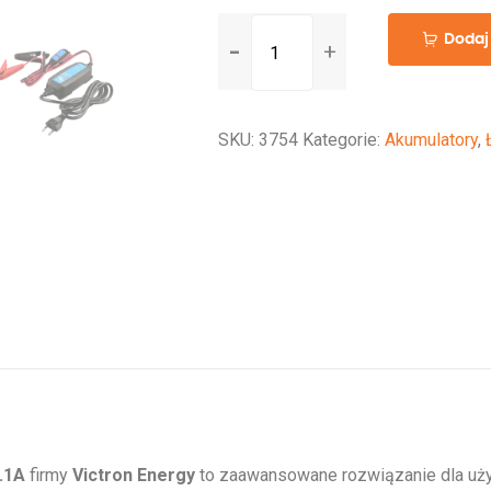
ilość
Dodaj
Blue
Smart
IP65
SKU:
3754
Kategorie:
Akumulatory
,
Charger
6V/12V-
1.1
+
DC
connector
.1A
firmy
Victron Energy
to zaawansowane rozwiązanie dla uży