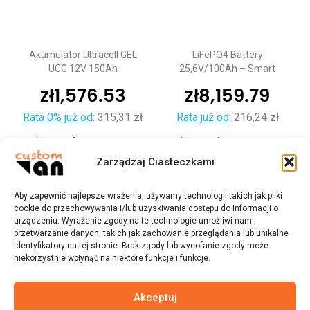
Akumulator Ultracell GEL
LiFePO4 Battery
UCG 12V 150Ah
25,6V/100Ah – Smart
zł
1,576.53
zł
8,159.79
Rata 0% już od
:
315,31 zł
Rata już od
:
216,24 zł
Dodaj do koszyka
Dodaj do koszyka
Zarządzaj Ciasteczkami
Aby zapewnić najlepsze wrażenia, używamy technologii takich jak pliki
cookie do przechowywania i/lub uzyskiwania dostępu do informacji o
urządzeniu. Wyrażenie zgody na te technologie umożliwi nam
przetwarzanie danych, takich jak zachowanie przeglądania lub unikalne
identyfikatory na tej stronie. Brak zgody lub wycofanie zgody może
niekorzystnie wpłynąć na niektóre funkcje i funkcje.
Akceptuj