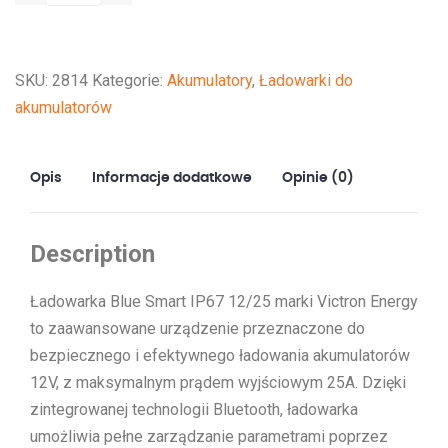
Smart
IP67
Charger
SKU:
2814
Kategorie:
Akumulatory
,
Ładowarki do
12/25
akumulatorów
(1)
Opis
Informacje dodatkowe
Opinie (0)
Description
Ładowarka Blue Smart IP67 12/25 marki Victron Energy
to zaawansowane urządzenie przeznaczone do
bezpiecznego i efektywnego ładowania akumulatorów
12V, z maksymalnym prądem wyjściowym 25A. Dzięki
zintegrowanej technologii Bluetooth, ładowarka
umożliwia pełne zarządzanie parametrami poprzez