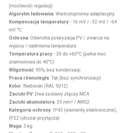
(możliwość regulacji)
Algorytm ładowania
: Wielostopniowy adaptacyjny
Kompensacja temperatury
: -16 mV / -32 mV / -64
mV °C
Ochrona
: Odwrotna polaryzacja PV / zwarcie na
wyjściu / nadmierna temperatura
Temperatura pracy
: -30 do +60°C (pełna moc
znamionowa do 40°C)
Wilgotność
: 95%, bez kondensacji
Praca równoległa
: Tak (bez synchronizacji)
Kolor
: Niebieski (RAL 5012)
Zaciski PV
: Dwa zestawy złączy MC4
Zaciski akumulatora
: 35 mm² / AWG2
Kategoria ochrony
: IP43 (elementy elektroniczne),
IP22 (obszar przyłącza)
Waga
: 3 kg