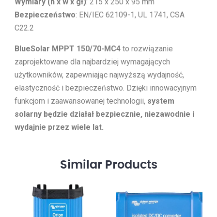
Wymiary (h x w x gł)
: 215 x 250 x 95 mm
Bezpieczeństwo
: EN/IEC 62109-1, UL 1741, CSA
C22.2
BlueSolar MPPT 150/70-MC4
to rozwiązanie
zaprojektowane dla najbardziej wymagających
użytkowników, zapewniając najwyższą wydajność,
elastyczność i bezpieczeństwo. Dzięki innowacyjnym
funkcjom i zaawansowanej technologii,
system
solarny będzie działał bezpiecznie, niezawodnie i
wydajnie przez wiele lat.
Similar
Products