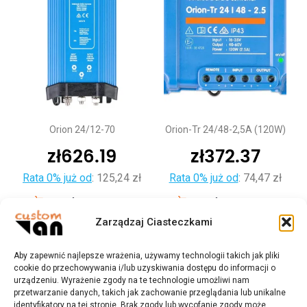
Orion 24/12-70
Orion-Tr 24/48-2,5A (120W)
zł
626.19
zł
372.37
Rata 0% już od
:
125,24 zł
Rata 0% już od
:
74,47 zł
Dodaj do koszyka
Dodaj do koszyka
Zarządzaj Ciasteczkami
Aby zapewnić najlepsze wrażenia, używamy technologii takich jak pliki
cookie do przechowywania i/lub uzyskiwania dostępu do informacji o
urządzeniu. Wyrażenie zgody na te technologie umożliwi nam
przetwarzanie danych, takich jak zachowanie przeglądania lub unikalne
identyfikatory na tej stronie. Brak zgody lub wycofanie zgody może