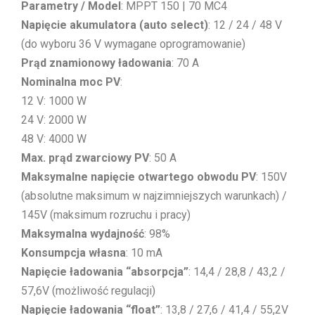
Parametry / Model
: MPPT 150 | 70 MC4
Napięcie akumulatora (auto select)
: 12 / 24 / 48 V
(do wyboru 36 V wymagane oprogramowanie)
Prąd znamionowy ładowania
: 70 A
Nominalna moc PV
:
12 V: 1000 W
24 V: 2000 W
48 V: 4000 W
Max. prąd zwarciowy PV
: 50 A
Maksymalne napięcie otwartego obwodu PV
: 150V
(absolutne maksimum w najzimniejszych warunkach) /
145V (maksimum rozruchu i pracy)
Maksymalna wydajność
: 98%
Konsumpcja własna
: 10 mA
Napięcie ładowania “absorpcja”
: 14,4 / 28,8 / 43,2 /
57,6V (możliwość regulacji)
Napięcie ładowania “float”
: 13,8 / 27,6 / 41,4 / 55,2V