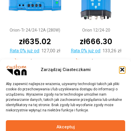
Orion-Tr 24/24-12A (280W)
Orion 12/24-20
zł
635.02
zł
666.30
Rata 0% już od
:
127,00 zł
Rata 0% już od
:
133,26 zł
Dodaj do koszyka
Dodaj do koszyka
Zarządzaj Ciasteczkami
Aby zapewnić najlepsze wrażenia, używamy technologii takich jak pliki
cookie do przechowywania i/lub uzyskiwania dostępu do informacji o
urządzeniu. Wyrażenie zgody na te technologie umożliwi nam
przetwarzanie danych, takich jak zachowanie przeglądania lub unikalne
identyfikatory na tej stronie. Brak zgody lub wycofanie zgody może
niekorzystnie wpłynąć na niektóre funkcje i funkcje.
Akceptuj