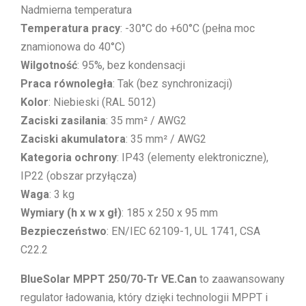
Nadmierna temperatura
Temperatura pracy
: -30°C do +60°C (pełna moc
znamionowa do 40°C)
Wilgotność
: 95%, bez kondensacji
Praca równoległa
: Tak (bez synchronizacji)
Kolor
: Niebieski (RAL 5012)
Zaciski zasilania
: 35 mm² / AWG2
Zaciski akumulatora
: 35 mm² / AWG2
Kategoria ochrony
: IP43 (elementy elektroniczne),
IP22 (obszar przyłącza)
Waga
: 3 kg
Wymiary (h x w x gł)
: 185 x 250 x 95 mm
Bezpieczeństwo
: EN/IEC 62109-1, UL 1741, CSA
C22.2
BlueSolar MPPT 250/70-Tr VE.Can
to zaawansowany
regulator ładowania, który dzięki technologii MPPT i