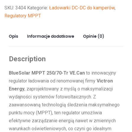
Tr
SKU:
3404
Kategorie:
Ładowarki DC-DC do kamperów
,
VE.Can
Regulatory MPPT
Opis
Informacje dodatkowe
Opinie (0)
Description
BlueSolar MPPT 250/70-Tr VE.Can
to innowacyjny
regulator ładowania od renomowanej firmy
Victron
Energy
, zaprojektowany z myślą o maksymalizacji
wydajności systemów fotowoltaicznych. Z
zaawansowaną technologią śledzenia maksymalnego
punktu mocy (MPPT), ten regulator umożliwia
efektywne zarządzanie energią nawet w zmiennych
warunkach oświetleniowych, co czyni go idealnym