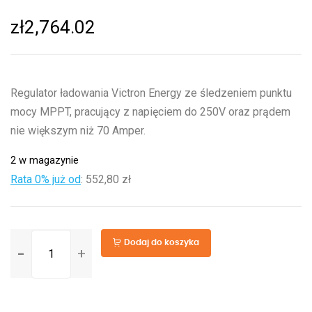
zł
2,764.02
Regulator ładowania Victron Energy ze śledzeniem punktu
mocy MPPT, pracujący z napięciem do 250V oraz prądem
nie większym niż 70 Amper.
2 w magazynie
Rata 0% już od
:
552,80 zł
ilość
Dodaj do koszyka
BlueSolar
MPPT
250/70-