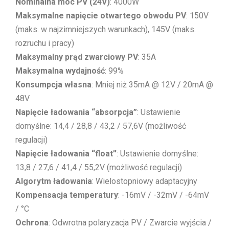
Nominalna moc PV (24V)
: 4000W
Maksymalne napięcie otwartego obwodu PV
: 150V
(maks. w najzimniejszych warunkach), 145V (maks.
rozruchu i pracy)
Maksymalny prąd zwarciowy PV
: 35A
Maksymalna wydajność
: 99%
Konsumpcja własna
: Mniej niż 35mA @ 12V / 20mA @
48V
Napięcie ładowania “absorpcja”
: Ustawienie
domyślne: 14,4 / 28,8 / 43,2 / 57,6V (możliwość
regulacji)
Napięcie ładowania “float”
: Ustawienie domyślne:
13,8 / 27,6 / 41,4 / 55,2V (możliwość regulacji)
Algorytm ładowania
: Wielostopniowy adaptacyjny
Kompensacja temperatury
: -16mV / -32mV / -64mV
/ °C
Ochrona
: Odwrotna polaryzacja PV / Zwarcie wyjścia /