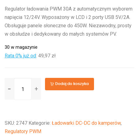
Regulator ładowania PWM 30A z automatycznym wyborem
napięcia 12/24V. Wyposażony w LCD i 2 porty USB 5V/2A.
Obsługuje panele słoneczne do 450W. Niezawodny, prosty
w obsłudze i dedykowany do małych systemów PV.
30 w magazynie
Rata 0% już od
:
49,97 zł
ilość
Dodaj do koszyka
BlueSolar
PWM-
LCD&USB
12/24V-
SKU:
2747
Kategorie:
Ładowarki DC-DC do kamperów
,
30A
Regulatory PWM