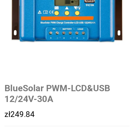
BlueSolar PWM-LCD&USB
12/24V-30A
zł
249.84