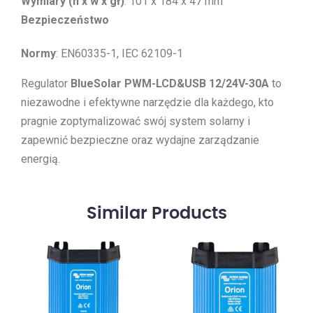
Wymiary (h x w x gł)
: 101 x 184 x 47 mm
Bezpieczeństwo
Normy
: EN60335-1, IEC 62109-1
Regulator
BlueSolar PWM-LCD&USB 12/24V-30A
to
niezawodne i efektywne narzędzie dla każdego, kto
pragnie zoptymalizować swój system solarny i
zapewnić bezpieczne oraz wydajne zarządzanie
energią.
Similar
Products