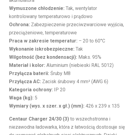
akumulatora
Wymuszone chłodzenie:
Tak, wentylator
kontrolowany temperaturowo i prądowo
Ochrona:
Zabezpieczenie przeciwzwarciowe wyjścia,
przeciążeniowe, temperaturowe
Praca w zakresie temperatur:
– 20 to 60°C
Wykonanie iskrobezpieczne:
Tak
Wilgotność (bez kondensacji):
Maks. 95%
Materiał i kolor:
Aluminium (niebieski RAL 5012)
Przyłącza baterii:
Śruby M8
Przyłącza AC:
Zacisk śrubowy 4 mm² (AWG 6)
Kategoria ochrony:
IP 20
Waga (kg):
5
Wymiary (wys. x szer. x gł.) (mm):
426 x 239 x 135
Centaur Charger 24/30 (3)
to wszechstronna i
niezawodna ładowarka, która z łatwością dostosuje się