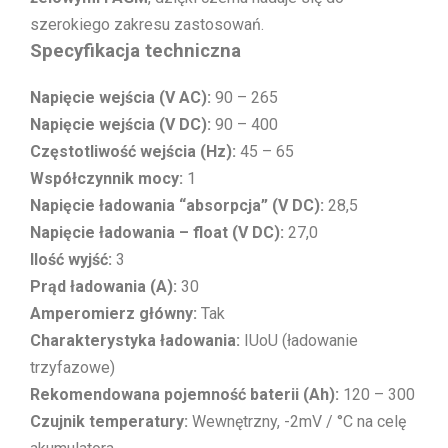
szerokiego zakresu zastosowań.
Specyfikacja techniczna
Napięcie wejścia (V AC):
90 – 265
Napięcie wejścia (V DC):
90 – 400
Częstotliwość wejścia (Hz):
45 – 65
Współczynnik mocy:
1
Napięcie ładowania “absorpcja” (V DC):
28,5
Napięcie ładowania – float (V DC):
27,0
Ilość wyjść:
3
Prąd ładowania (A):
30
Amperomierz główny:
Tak
Charakterystyka ładowania:
IUoU (ładowanie
trzyfazowe)
Rekomendowana pojemność baterii (Ah):
120 – 300
Czujnik temperatury:
Wewnętrzny, -2mV / °C na celę