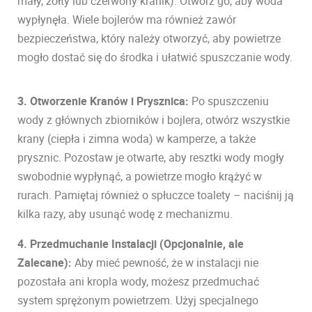
mały, żółty lub czerwony kranik). Otwórz go, aby woda
wypłynęła. Wiele bojlerów ma również zawór
bezpieczeństwa, który należy otworzyć, aby powietrze
mogło dostać się do środka i ułatwić spuszczanie wody.
3. Otworzenie Kranów i Prysznica:
Po spuszczeniu
wody z głównych zbiorników i bojlera, otwórz wszystkie
krany (ciepła i zimna woda) w kamperze, a także
prysznic. Pozostaw je otwarte, aby resztki wody mogły
swobodnie wypłynąć, a powietrze mogło krążyć w
rurach. Pamiętaj również o spłuczce toalety – naciśnij ją
kilka razy, aby usunąć wodę z mechanizmu.
4. Przedmuchanie Instalacji (Opcjonalnie, ale
Zalecane):
Aby mieć pewność, że w instalacji nie
pozostała ani kropla wody, możesz przedmuchać
system sprężonym powietrzem. Użyj specjalnego