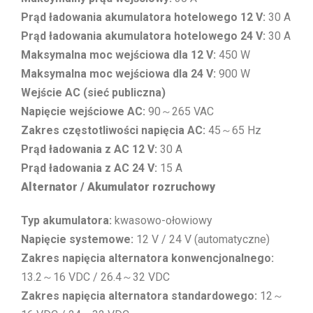
Prąd ładowania akumulatora hotelowego 12 V:
30 A
Prąd ładowania akumulatora hotelowego 24 V:
30 A
Maksymalna moc wejściowa dla 12 V:
450 W
Maksymalna moc wejściowa dla 24 V:
900 W
Wejście AC (sieć publiczna)
Napięcie wejściowe AC:
90～265 VAC
Zakres częstotliwości napięcia AC:
45～65 Hz
Prąd ładowania z AC 12 V:
30 A
Prąd ładowania z AC 24 V:
15 A
Alternator / Akumulator rozruchowy
Typ akumulatora:
kwasowo-ołowiowy
Napięcie systemowe:
12 V / 24 V (automatyczne)
Zakres napięcia alternatora konwencjonalnego:
13.2～16 VDC / 26.4～32 VDC
Zakres napięcia alternatora standardowego:
12～