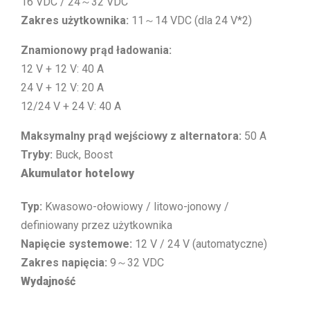
16 VDC / 24～32 VDC
Zakres użytkownika:
11～14 VDC (dla 24 V*2)
Znamionowy prąd ładowania:
12 V + 12 V: 40 A
24 V + 12 V: 20 A
12/24 V + 24 V: 40 A
Maksymalny prąd wejściowy z alternatora:
50 A
Tryby:
Buck, Boost
Akumulator hotelowy
Typ:
Kwasowo-ołowiowy / litowo-jonowy /
definiowany przez użytkownika
Napięcie systemowe:
12 V / 24 V (automatyczne)
Zakres napięcia:
9～32 VDC
Wydajność