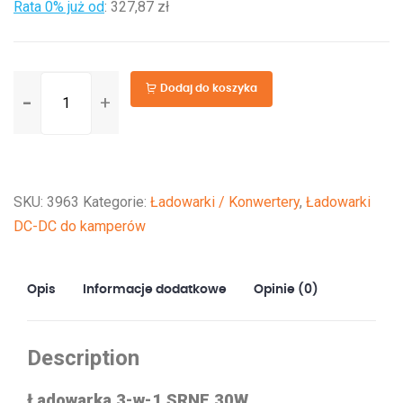
Rata 0% już od
:
327,87 zł
ilość
Dodaj do koszyka
Ładowarka
3-
w-
1
SKU:
3963
Kategorie:
Ładowarki / Konwertery
,
Ładowarki
SRNE:
DC-DC do kamperów
Sieć
publiczna
+
Opis
Informacje dodatkowe
Opinie (0)
PV
+
Alternator
Description
30A
Ładowarka 3-w-1 SRNE 30W