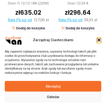
Orion-Tr 12/12-18A (220W)
Orion 12/24-8
zł
635.02
zł
296.64
Rata 0% już od
:
127,00 zł
Rata 0% już od
:
59,33 zł
Dodaj do koszyka
Dodaj do koszyka
Zarządzaj Ciasteczkami
Aby zapewnić najlepsze wrażenia, używamy technologii takich jak pliki
cookie do przechowywania i/lub uzyskiwania dostępu do informacji o
urządzeniu. Wyrażenie zgody na te technologie umożliwi nam
przetwarzanie danych, takich jak zachowanie przeglądania lub unikalne
identyfikatory na tej stronie. Brak zgody lub wycofanie zgody może
niekorzystnie wpłynąć na niektóre funkcje i funkcje.
Akceptuj
Odmów
© 2023 customvan.pl - Wszystkie prawa zastrzeżone.