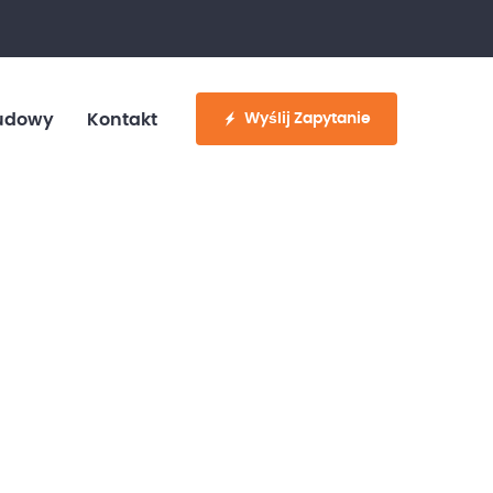
fo@customvan.pl
530 886 214
Wyślij Zapytanie
udowy
Kontakt