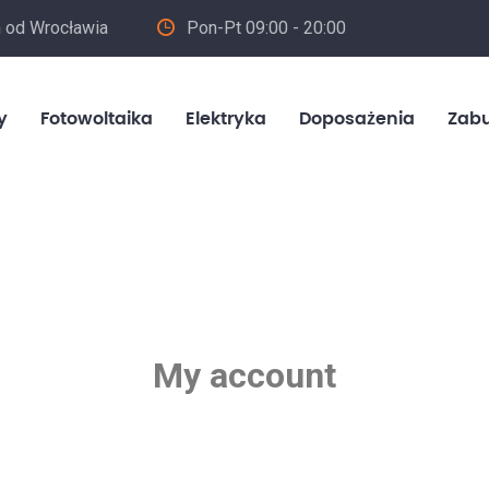
m od Wrocławia
Pon-Pt 09:00 - 20:00
in
y
Fotowoltaika
Elektryka
Doposażenia
Zab
My account