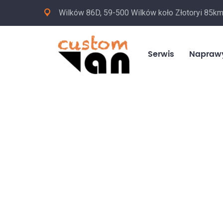
Wilków 86D, 59-500 Wilków koło Złotoryi 85k
Serwis
Napraw