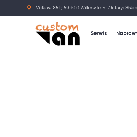
Wilków 86D, 59-500 Wilków koło Złotoryi 85k
Serwis
Napraw