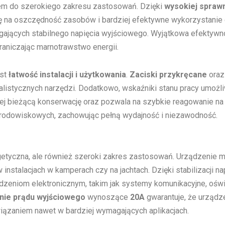
rem do szerokiego zakresu zastosowań. Dzięki
wysokiej spraw
się na oszczędność zasobów i bardziej efektywne wykorzystanie
magających stabilnego napięcia wyjściowego. Wyjątkowa efektywno
raniczając marnotrawstwo energii.
est
łatwość instalacji i użytkowania
.
Zaciski przykręcane
oraz 
jalistycznych narzędzi. Dodatkowo, wskaźniki stanu pracy umożl
jej bieżącą konserwację oraz pozwala na szybkie reagowanie na
środowiskowych, zachowując pełną wydajność i niezawodność.
rgetyczna, ale również szeroki zakres zastosowań. Urządzeni
i w instalacjach w kamperach czy na jachtach. Dzięki stabilizacji
zeniom elektronicznym, takim jak systemy komunikacyjne, oświet
nie prądu wyjściowego
wynoszące
20A
gwarantuje, że urządz
wiązaniem nawet w bardziej wymagających aplikacjach.