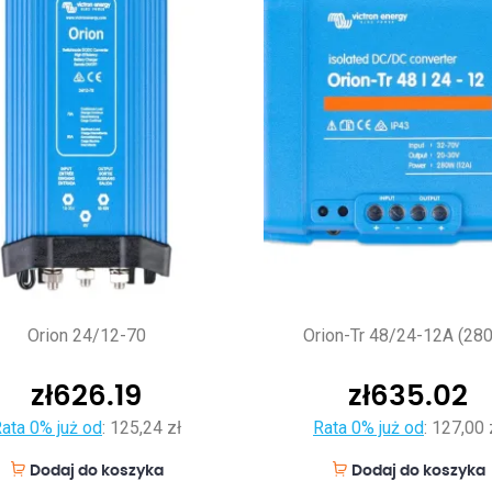
Orion 24/12-70
Orion-Tr 48/24-12A (28
zł
626.19
zł
635.02
ata 0% już od
:
125,24 zł
Rata 0% już od
:
127,00 
Dodaj do koszyka
Dodaj do koszyka