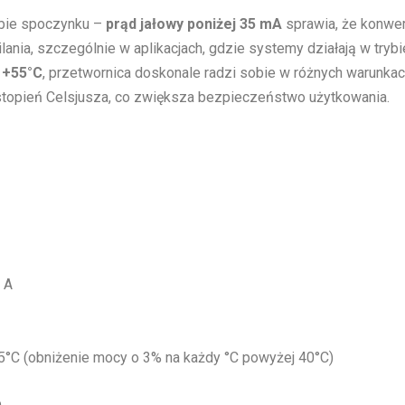
ybie spoczynku –
prąd jałowy poniżej 35 mA
sprawia, że konwert
nia, szczególnie w aplikacjach, gdzie systemy działają w trybi
 +55°C
, przetwornica doskonale radzi sobie w różnych warunka
stopień Celsjusza, co zwiększa bezpieczeństwo użytkowania.
0 A
55°C (obniżenie mocy o 3% na każdy °C powyżej 40°C)