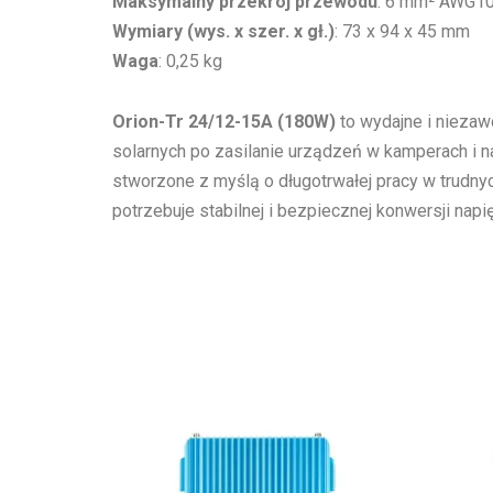
Maksymalny przekrój przewodu
: 6 mm² AWG1
Wymiary (wys. x szer. x gł.)
: 73 x 94 x 45 mm
Waga
: 0,25 kg
Orion-Tr 24/12-15A (180W)
to wydajne i niezaw
solarnych po zasilanie urządzeń w kamperach i na
stworzone z myślą o długotrwałej pracy w trudny
potrzebuje stabilnej i bezpiecznej konwersji napię