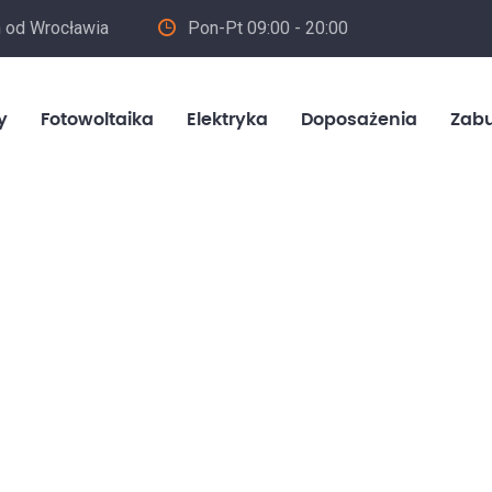
m od Wrocławia
Pon-Pt 09:00 - 20:00
in
y
Fotowoltaika
Elektryka
Doposażenia
Zab