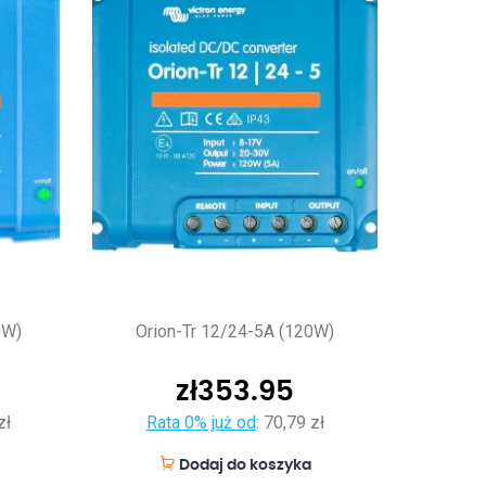
0W)
Orion-Tr 12/24-5A (120W)
zł
353.95
zł
Rata 0% już od
:
70,79 zł
Dodaj do koszyka