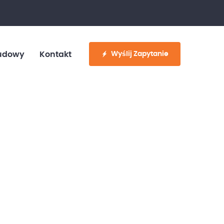
fo@customvan.pl
530 886 214
Wyślij Zapytanie
udowy
Kontakt