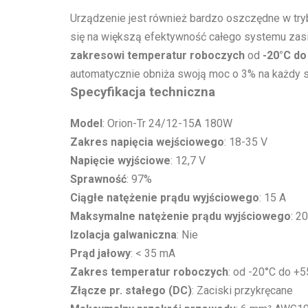
Urządzenie jest również bardzo oszczędne w tr
się na większą efektywność całego systemu zasila
zakresowi temperatur roboczych
od
-20°C do
automatycznie obniża swoją moc o 3% na każdy 
Specyfikacja techniczna
Model
: Orion-Tr 24/12-15A 180W
Zakres napięcia wejściowego
: 18-35 V
Napięcie wyjściowe
: 12,7 V
Sprawność
: 97%
Ciągłe natężenie prądu wyjściowego
: 15 A
Maksymalne natężenie prądu wyjściowego
: 2
Izolacja galwaniczna
: Nie
Prąd jałowy
: < 35 mA
Zakres temperatur roboczych
: od -20°C do +
Złącze pr. stałego (DC)
: Zaciski przykręcane