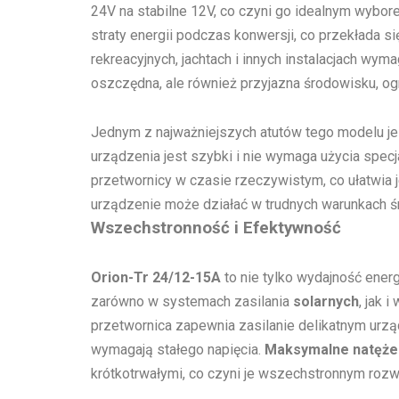
24V na stabilne 12V, co czyni go idealnym wybo
straty energii podczas konwersji, co przekłada 
rekreacyjnych, jachtach i innych instalacjach wy
oszczędna, ale również przyjazna środowisku, og
Jednym z najważniejszych atutów tego modelu j
urządzenia jest szybki i nie wymaga użycia spec
przetwornicy w czasie rzeczywistym, co ułatwia 
urządzenie może działać w trudnych warunkach 
Wszechstronność i Efektywność
Orion-Tr 24/12-15A
to nie tylko wydajność ene
zarówno w systemach zasilania
solarnych
, jak 
przetwornica zapewnia zasilanie delikatnym urząd
wymagają stałego napięcia.
Maksymalne natęże
krótkotrwałymi, co czyni je wszechstronnym roz