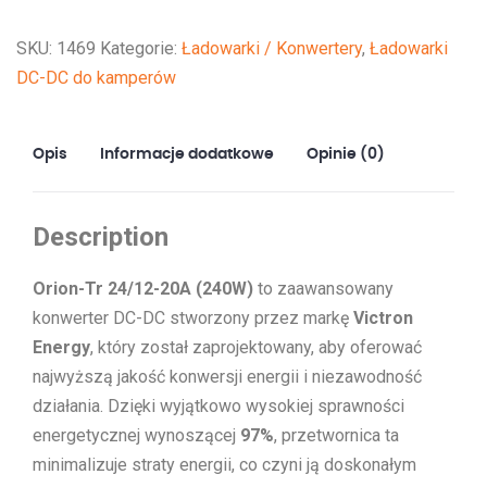
20
SKU:
1469
Kategorie:
Ładowarki / Konwertery
,
Ładowarki
(240W)
DC-DC do kamperów
Opis
Informacje dodatkowe
Opinie (0)
Description
Orion-Tr 24/12-20A (240W)
to zaawansowany
konwerter DC-DC stworzony przez markę
Victron
Energy
, który został zaprojektowany, aby oferować
najwyższą jakość konwersji energii i niezawodność
działania. Dzięki wyjątkowo wysokiej sprawności
energetycznej wynoszącej
97%
, przetwornica ta
minimalizuje straty energii, co czyni ją doskonałym