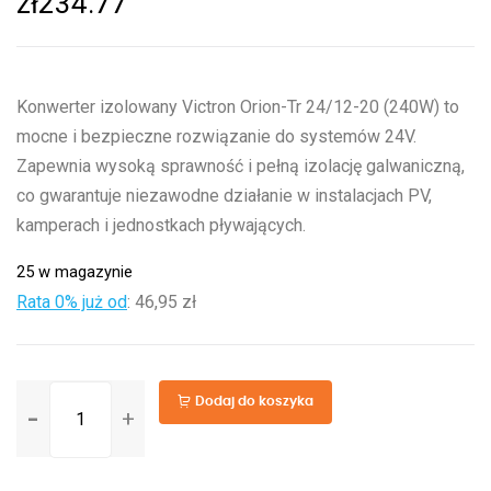
zł
234.77
Konwerter izolowany Victron Orion-Tr 24/12-20 (240W) to
mocne i bezpieczne rozwiązanie do systemów 24V.
Zapewnia wysoką sprawność i pełną izolację galwaniczną,
co gwarantuje niezawodne działanie w instalacjach PV,
kamperach i jednostkach pływających.
25 w magazynie
Rata 0% już od
:
46,95 zł
ilość
Dodaj do koszyka
Orion-
Tr
24/12-