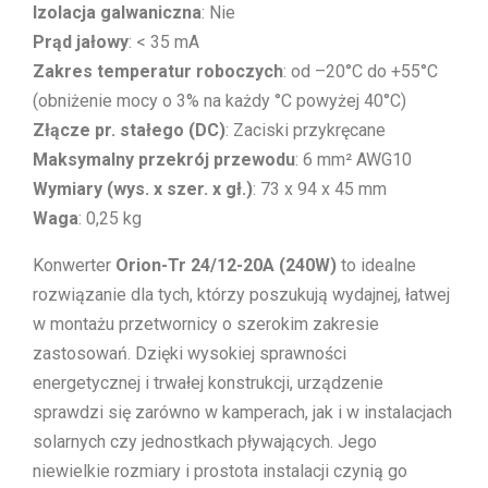
Izolacja galwaniczna
: Nie
Prąd jałowy
: < 35 mA
Zakres temperatur roboczych
: od –20°C do +55°C
(obniżenie mocy o 3% na każdy °C powyżej 40°C)
Złącze pr. stałego (DC)
: Zaciski przykręcane
Maksymalny przekrój przewodu
: 6 mm² AWG10
Wymiary (wys. x szer. x gł.)
: 73 x 94 x 45 mm
Waga
: 0,25 kg
Konwerter
Orion-Tr 24/12-20A (240W)
to idealne
rozwiązanie dla tych, którzy poszukują wydajnej, łatwej
w montażu przetwornicy o szerokim zakresie
zastosowań. Dzięki wysokiej sprawności
energetycznej i trwałej konstrukcji, urządzenie
sprawdzi się zarówno w kamperach, jak i w instalacjach
solarnych czy jednostkach pływających. Jego
niewielkie rozmiary i prostota instalacji czynią go