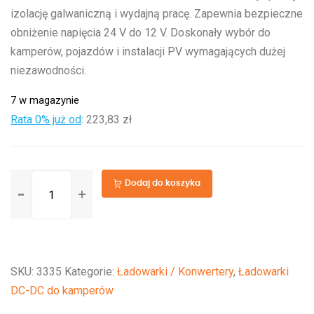
izolację galwaniczną i wydajną pracę. Zapewnia bezpieczne
obniżenie napięcia 24 V do 12 V. Doskonały wybór do
kamperów, pojazdów i instalacji PV wymagających dużej
niezawodności.
7 w magazynie
Rata 0% już od
:
223,83 zł
ilość
Dodaj do koszyka
Orion-
Tr
24/12-
30A
SKU:
3335
Kategorie:
Ładowarki / Konwertery
,
Ładowarki
(360W)
DC-DC do kamperów