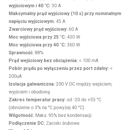
wyjściowym i 40 °C:
30 A
Maksymalny prąd wyjściowy (10 s) przy nominalnym
napięciu wyjściowym:
45 A
Zwarciowy prąd wyjściowy:
60 A
Moc wyjściowa przy 25 °C:
430 W
Moc wyjściowa przy 40 °C:
360 W
Sprawność:
88%
Prąd wejściowy bez obciążenia:
< 100 mA
Pobór prądu po wyłączeniu przez port zdalny:
<
200uA
Izolacja galwaniczna:
200 V DC między wejściem,
wyjściem i obudową
Zakres temperatur pracy:
od -20 do +55 °C
(obniżenie o 3% na °C powyżej 40 °C)
Wilgotność:
Maks. 95% bez kondensacji
Podłączenie DC:
Zaciski śrubowe