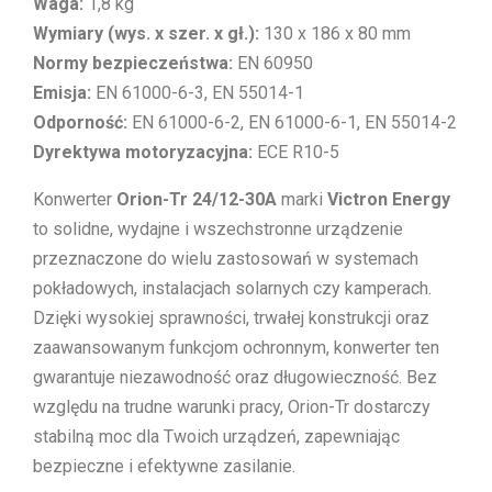
Waga:
1,8 kg
Wymiary (wys. x szer. x gł.):
130 x 186 x 80 mm
Normy bezpieczeństwa:
EN 60950
Emisja:
EN 61000-6-3, EN 55014-1
Odporność:
EN 61000-6-2, EN 61000-6-1, EN 55014-2
Dyrektywa motoryzacyjna:
ECE R10-5
Konwerter
Orion-Tr 24/12-30A
marki
Victron Energy
to solidne, wydajne i wszechstronne urządzenie
przeznaczone do wielu zastosowań w systemach
pokładowych, instalacjach solarnych czy kamperach.
Dzięki wysokiej sprawności, trwałej konstrukcji oraz
zaawansowanym funkcjom ochronnym, konwerter ten
gwarantuje niezawodność oraz długowieczność. Bez
względu na trudne warunki pracy, Orion-Tr dostarczy
stabilną moc dla Twoich urządzeń, zapewniając
bezpieczne i efektywne zasilanie.