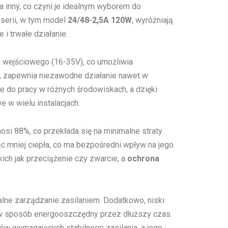
a inny, co czyni je idealnym wyborem do
j serii, w tym model
24/48-2,5A 120W
, wyróżniają
i trwałe działanie.
 wejściowego (16-35V), co umożliwia
, zapewnia niezawodne działanie nawet w
e do pracy w różnych środowiskach, a dzięki
 w wielu instalacjach.
osi 88%, co przekłada się na minimalne straty
ąc mniej ciepła, co ma bezpośredni wpływ na jego
ch jak przeciążenie czy zwarcie, a
ochrona
alne zarządzanie zasilaniem. Dodatkowo, niski
ać w sposób energooszczędny przez dłuższy czas.
w wymagających stabilnego zasilania, a jego