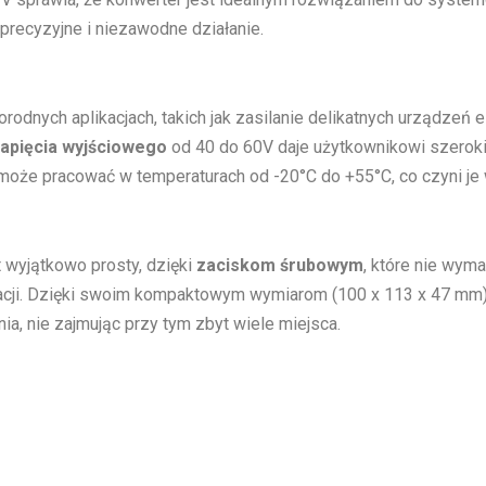
recyzyjne i niezawodne działanie.
dnych aplikacjach, takich jak zasilanie delikatnych urządzeń el
napięcia wyjściowego
od 40 do 60V daje użytkownikowi szerok
 może pracować w temperaturach od -20°C do +55°C, co czyni j
 wyjątkowo prosty, dzięki
zaciskom śrubowym
, które nie wym
lacji. Dzięki swoim kompaktowym wymiarom (100 x 113 x 47 mm) 
ia, nie zajmując przy tym zbyt wiele miejsca.