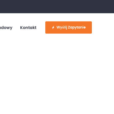
fo@customvan.pl
530 886 214
Wyślij Zapytanie
udowy
Kontakt