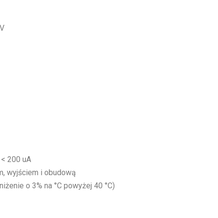
 V
: < 200 uA
m, wyjściem i obudową
bniżenie o 3% na °C powyżej 40 °C)