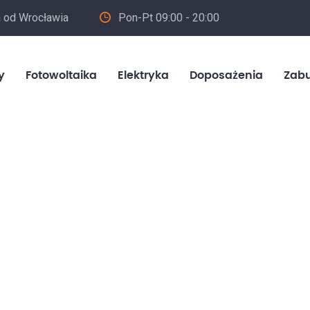
m od Wrocławia
Pon-Pt 09:00 - 20:00
in
y
Fotowoltaika
Elektryka
Doposażenia
Zab