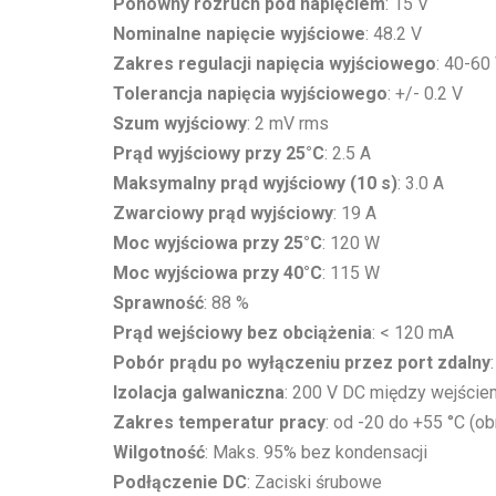
Ponowny rozruch pod napięciem
: 15 V
Nominalne napięcie wyjściowe
: 48.2 V
Zakres regulacji napięcia wyjściowego
: 40-60
Tolerancja napięcia wyjściowego
: +/- 0.2 V
Szum wyjściowy
: 2 mV rms
Prąd wyjściowy przy 25°C
: 2.5 A
Maksymalny prąd wyjściowy (10 s)
: 3.0 A
Zwarciowy prąd wyjściowy
: 19 A
Moc wyjściowa przy 25°C
: 120 W
Moc wyjściowa przy 40°C
: 115 W
Sprawność
: 88 %
Prąd wejściowy bez obciążenia
: < 120 mA
Pobór prądu po wyłączeniu przez port zdalny
Izolacja galwaniczna
: 200 V DC między wejście
Zakres temperatur pracy
: od -20 do +55 °C (o
Wilgotność
: Maks. 95% bez kondensacji
Podłączenie DC
: Zaciski śrubowe