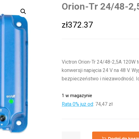
Orion-Tr 24/48-2
zł
372.37
Victron Orion-Tr 24/48-2,5A 120W 
konwersji napięcia 24 V na 48 V. W
bezpieczeństwo i niezawodność. Id
1 w magazynie
Rata 0% już od
:
74,47 zł
ilość
Dodaj do kosz