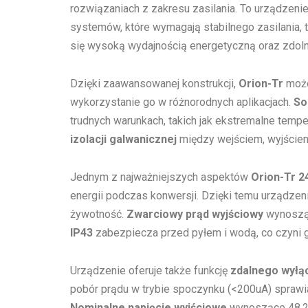
rozwiązaniach z zakresu zasilania. To urządzenie
systemów, które wymagają stabilnego zasilania, ta
się wysoką wydajnością energetyczną oraz zdolno
Dzięki zaawansowanej konstrukcji,
Orion-Tr
może
wykorzystanie go w różnorodnych aplikacjach.
So
trudnych warunkach, takich jak ekstremalne temp
izolacji galwanicznej
między wejściem, wyjściem 
Jednym z najważniejszych aspektów
Orion-Tr 2
energii podczas konwersji. Dzięki temu urządzeni
żywotność.
Zwarciowy prąd wyjściowy
wynosząc
IP43
zabezpiecza przed pyłem i wodą, co czyni 
Urządzenie oferuje także funkcję
zdalnego wyłą
pobór prądu w trybie spoczynku (<200uA) sprawia
Nominalne napięcie wyjściowe
wynoszące 48,2V