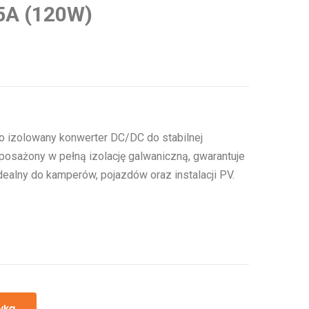
,5A (120W)
to izolowany konwerter DC/DC do stabilnej
yposażony w pełną izolację galwaniczną, gwarantuje
ealny do kamperów, pojazdów oraz instalacji PV.
yka