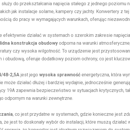
 służy do przekształcania napięcia stałego z jednego poziomu n
kich jak instalacje solarne, kampery czy jachty. Konwertery z te
ścią do pracy w wymagających warunkach, oferując niezawodne 
 efektywnie działać w systemach o szerokim zakresie napięcia
lidna konstrukcja obudowy
odporna na warunki atmosferyczne
eratury czy wysoka wilgotność. To urządzenie jest przystosowan
i obudową, oferuje dodatkowy poziom ochrony, co jest kluczowe
4/48-2,5A
jest jego
wysoka sprawność
energetyczna, która wyn
e może działać dłużej i bardziej wydajnie, jednocześnie generuj
y 19A zapewnia bezpieczeństwo w sytuacjach krytycznych, taki
go odpornym na warunki zewnętrzne.
czania
, co jest przydatne w systemach, gdzie konieczne jest zd
, że jest to doskonały wybór do instalacji, które muszą dział
 sprawia, że konwerter jest idealnym rozwiązaniem do systemó