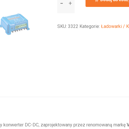
Orion-
Tr
24/48-
SKU:
3322
Kategorie:
Ładowarki / 
2,5A
(120W)
ny konwerter DC-DC, zaprojektowany przez renomowaną markę
V