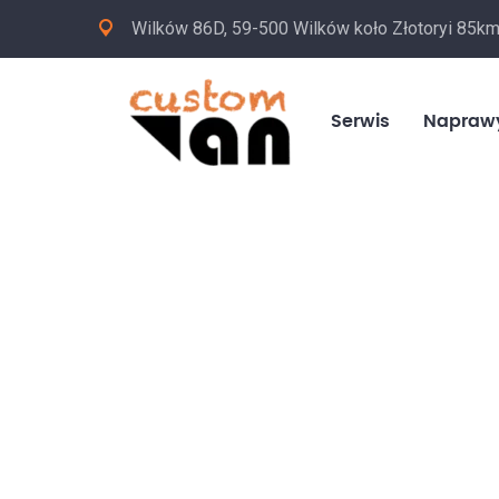
Wilków 86D, 59-500 Wilków koło Złotoryi 85k
Serwis
Napraw