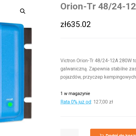
Orion-Tr 48/24-1
zł
635.02
Victron Orion-Tr 48/24-12A 280W t
galwaniczną. Zapewnia stabilne za
pojazdów, przyczep kempingowych i
1 w magazynie
Rata 0% już od
:
127,00 zł
ilość
Dodaj do kosz