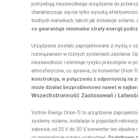
potrzebują niezawodnego urządzenia do przekszta
charakteryzuje się nie tylko wysoką efektywnośc
trudnych warunkach, takich jak instalacje solar
co gwarantuje minimalne straty energii podczas
Urządzenie zostało zaprojektowane z myślą o sze
rozwiązaniem w różnych systemach zasilania. Op
niezawodność i eliminuje ryzyko przestojów w p
atmosferyczne, co sprawia, że konwerter Orion-
konstrukcja, w połączeniu z odpornością na z
może działać bezproblemowo nawet w najbard
Wszechstronność Zastosowań i Łatwoś
Victron Energy Orion-Tr to urządzenie zaprojekt
systemy solarne, instalacje w pojazdach rekreacyj
zakresie od 20 V do 30 V, konwerter ten idealnie
co minimalizuje ryzyko uszkodzeń.
Dodatkową za