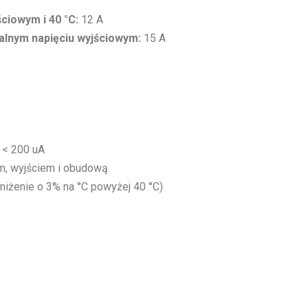
ciowym i 40 °C:
12 A
alnym napięciu wyjściowym:
15 A
< 200 uA
m, wyjściem i obudową
niżenie o 3% na °C powyżej 40 °C)