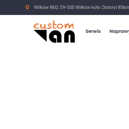
Wilków 86D, 59-500 Wilków koło Złotoryi 85k
Serwis
Napraw