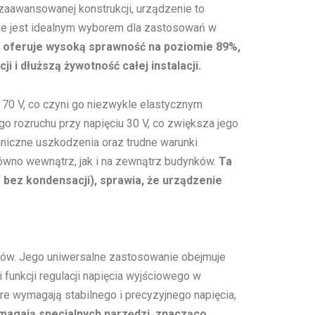
zaawansowanej konstrukcji, urządzenie to
, że jest idealnym wyborem dla zastosowań w
r oferuje wysoką sprawność na poziomie 89%,
i i dłuższą żywotność całej instalacji.
 70 V, co czyni go niezwykle elastycznym
 rozruchu przy napięciu 30 V, co zwiększa jego
niczne uszkodzenia oraz trudne warunki
ówno wewnątrz, jak i na zewnątrz budynków.
Ta
 bez kondensacji), sprawia, że urządzenie
orów. Jego uniwersalne zastosowanie obejmuje
i funkcji regulacji napięcia wyjściowego w
óre wymagają stabilnego i precyzyjnego napięcia,
ymagają specjalnych narzędzi, znacząco