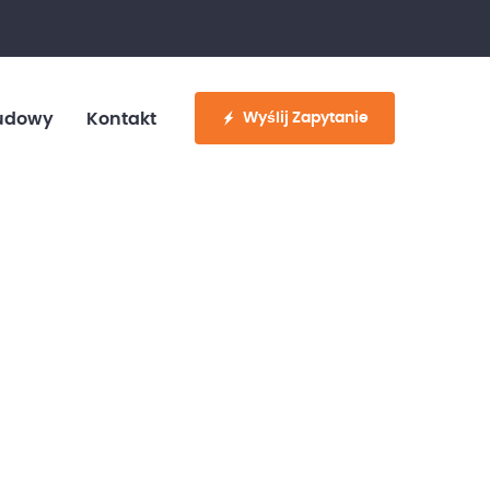
fo@customvan.pl
530 886 214
Wyślij Zapytanie
udowy
Kontakt