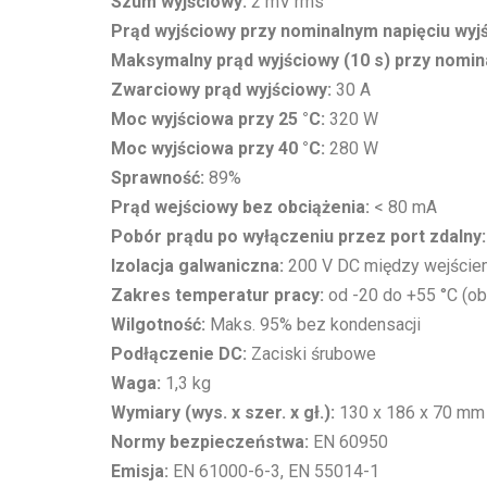
Szum wyjściowy:
2 mV rms
Prąd wyjściowy przy nominalnym napięciu wyjś
Maksymalny prąd wyjściowy (10 s) przy nomin
Zwarciowy prąd wyjściowy:
30 A
Moc wyjściowa przy 25 °C:
320 W
Moc wyjściowa przy 40 °C:
280 W
Sprawność:
89%
Prąd wejściowy bez obciążenia:
< 80 mA
Pobór prądu po wyłączeniu przez port zdalny:
Izolacja galwaniczna:
200 V DC między wejście
Zakres temperatur pracy:
od -20 do +55 °C (ob
Wilgotność:
Maks. 95% bez kondensacji
Podłączenie DC:
Zaciski śrubowe
Waga:
1,3 kg
Wymiary (wys. x szer. x gł.):
130 x 186 x 70 mm
Normy bezpieczeństwa:
EN 60950
Emisja:
EN 61000-6-3, EN 55014-1