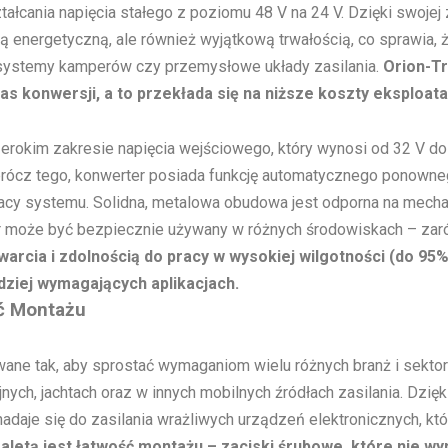
łcania napięcia stałego z poziomu 48 V na 24 V. Dzięki swojej 
ią energetyczną, ale również wyjątkową trwałością, co sprawia
ne, systemy kamperów czy przemysłowe układy zasilania.
Orion-T
 konwersji, a to przekłada się na niższe koszty eksploatacj
rokim zakresie napięcia wejściowego, który wynosi od 32 V do
rócz tego, konwerter posiada funkcję automatycznego ponownego
racy systemu. Solidna, metalowa obudowa jest odporna na mecha
Tr może być bezpiecznie używany w różnych środowiskach – zar
warcia i zdolnością do pracy w wysokiej wilgotności (do 95%
ziej wymagających aplikacjach.
ć Montażu
owane tak, aby sprostać wymaganiom wielu różnych branż i sekt
nych, jachtach oraz w innych mobilnych źródłach zasilania. Dzięk
 nadaje się do zasilania wrażliwych urządzeń elektronicznych, kt
letą jest łatwość montażu – zaciski śrubowe, które nie w