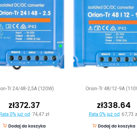
ion-Tr 24/48-2,5A (120W)
Orion-Tr 48/12-9A (110
zł
372.37
zł
338.64
Rata 0% już od
:
74,47 zł
Rata 0% już od
:
67,73 z
Dodaj do koszyka
Dodaj do koszyka