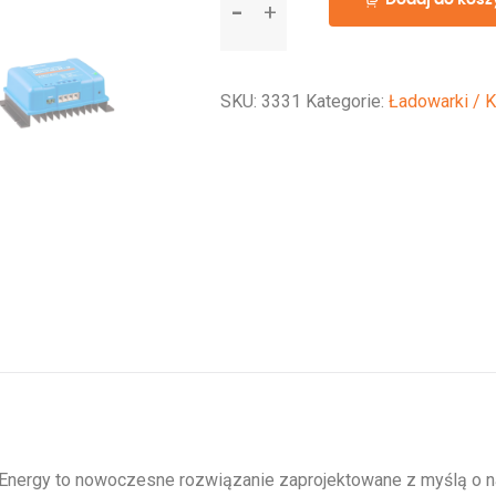
Orion-
Tr
48/24-
SKU:
3331
Kategorie:
Ładowarki / 
12A
(280W)
Energy to nowoczesne rozwiązanie zaprojektowane z myślą o na