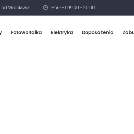
m od Wrocławia
Pon-Pt 09:00 - 20:00
in
y
Fotowoltaika
Elektryka
Doposażenia
Zab