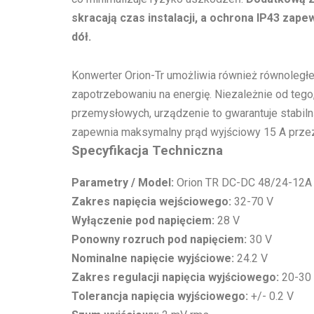
skracają czas instalacji, a ochrona IP43 za
dół.
Konwerter Orion-Tr umożliwia również równoległ
zapotrzebowaniu na energię. Niezależnie od teg
przemysłowych, urządzenie to gwarantuje stabilną
zapewnia maksymalny prąd wyjściowy 15 A przez
Specyfikacja Techniczna
Parametry / Model:
Orion TR DC-DC 48/24-12
Zakres napięcia wejściowego:
32-70 V
Wyłączenie pod napięciem:
28 V
Ponowny rozruch pod napięciem:
30 V
Nominalne napięcie wyjściowe:
24.2 V
Zakres regulacji napięcia wyjściowego:
20-30
Tolerancja napięcia wyjściowego:
+/- 0.2 V