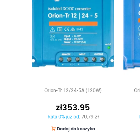
Orion-Tr 12/24-5A (120W)
Or
zł
353.95
Rata 0% już od
:
70,79 zł
Dodaj do koszyka