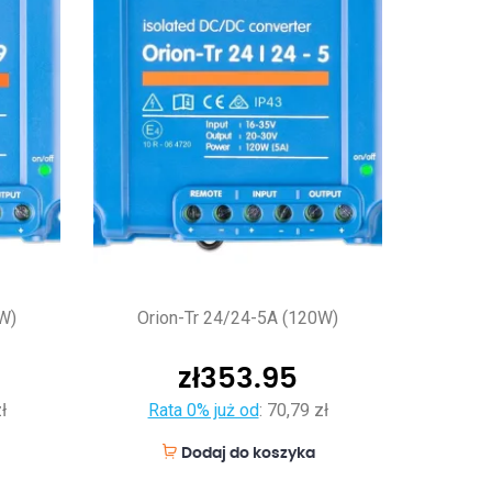
W)
Orion-Tr 24/24-5A (120W)
zł
353.95
ł
Rata 0% już od
:
70,79 zł
Dodaj do koszyka