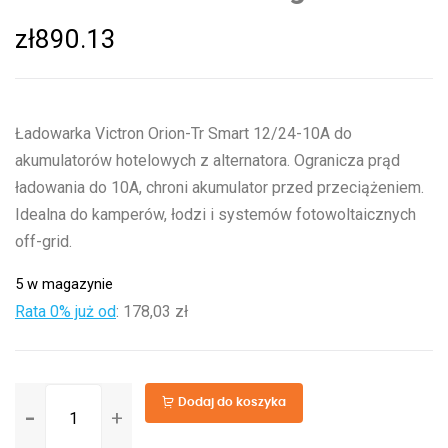
zł
890.13
Ładowarka Victron Orion-Tr Smart 12/24-10A do
akumulatorów hotelowych z alternatora. Ogranicza prąd
ładowania do 10A, chroni akumulator przed przeciążeniem.
Idealna do kamperów, łodzi i systemów fotowoltaicznych
off-grid.
5 w magazynie
Rata 0% już od
:
178,03 zł
ilość
Dodaj do koszyka
Orion-