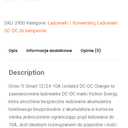
Tr
Smart
12/24-
SKU:
2950
Kategorie:
Ładowarki / Konwertery
,
Ładowarki
10A
DC-DC do kamperów
Isolated
DC-
DC
Opis
Informacje dodatkowe
Opinie (0)
charger
Description
Orion-Tr Smart 12/24-10A Isolated DC-DC Charger to
zaawansowana ładowarka DC-DC marki Victron Energy,
która umożliwia bezpieczne ładowanie akumulatora
hotelowego bezpośrednio z akumulatora w komorze
silnika, jednocześnie ograniczając prąd ładowania do
10A. Jest idealnym rozwiązaniem do pojazdów i łodzi