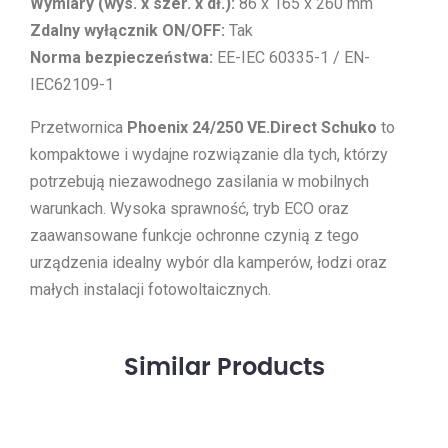
Wymiary (wys. x szer. x dł.):
86 x 165 x 260 mm
Zdalny wyłącznik ON/OFF:
Tak
Norma bezpieczeństwa:
EE-IEC 60335-1 / EN-
IEC62109-1
Przetwornica
Phoenix 24/250 VE.Direct Schuko
to
kompaktowe i wydajne rozwiązanie dla tych, którzy
potrzebują niezawodnego zasilania w mobilnych
warunkach. Wysoka sprawność, tryb ECO oraz
zaawansowane funkcje ochronne czynią z tego
urządzenia idealny wybór dla kamperów, łodzi oraz
małych instalacji fotowoltaicznych.
Similar
Products