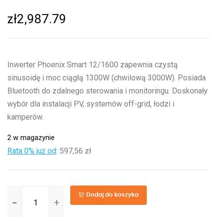
zł
2,987.79
Inwerter Phoenix Smart 12/1600 zapewnia czystą
sinusoidę i moc ciągłą 1300W (chwilową 3000W). Posiada
Bluetooth do zdalnego sterowania i monitoringu. Doskonały
wybór dla instalacji PV, systemów off-grid, łodzi i
kamperów.
2 w magazynie
Rata 0% już od
:
597,56 zł
ilość
Dodaj do koszyka
Phoenix