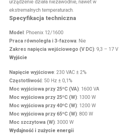
urządzenie działa niezawodnie, nawet w
ekstremalnych temperaturach.
Specyfikacja techniczna
Model
: Phoenix 12/1600
Praca równoległa i 3-fazowa
: Nie
Zakres napięcia wejściowego (V DC)
: 9,3 – 17 V
Wyjście
Napięcie wyjściowe
: 230 VAC ± 2%
Częstotliwość
: 50 Hz ± 0,1%
Moc wyjściowa przy 25ºC (VA)
: 1600 VA
Moc wyjściowa przy 25ºC (W)
: 1300 W
Moc wyjściowa przy 40ºC (W)
: 1200 W
Moc wyjściowa przy 65ºC (W)
: 800 W
Moc szczytowa (W)
: 3000 W
Wydajność i zużycie energii