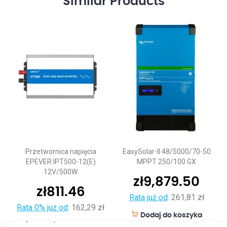
Similar
Products
Przetwornica napięcia
EasySolar-II 48/5000/70-50
EPEVER IPT500-12(E)
MPPT 250/100 GX
12V/500W
zł
9,879.50
zł
811.46
Rata już od
:
261,81 zł
Rata 0% już od
:
162,29 zł
Dodaj do koszyka
Dodaj do koszyka