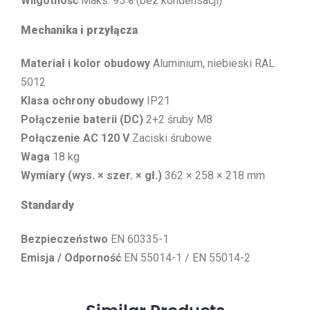
Wilgotność
Maks. 95% (bez kondensacji)
Mechanika i przyłącza
Materiał i kolor obudowy
Aluminium, niebieski RAL
5012
Klasa ochrony obudowy
IP21
Połączenie baterii (DC)
2+2 śruby M8
Połączenie AC 120 V
Zaciski śrubowe
Waga
18 kg
Wymiary (wys. × szer. × gł.)
362 × 258 × 218 mm
Standardy
Bezpieczeństwo
EN 60335-1
Emisja / Odporność
EN 55014-1 / EN 55014-2