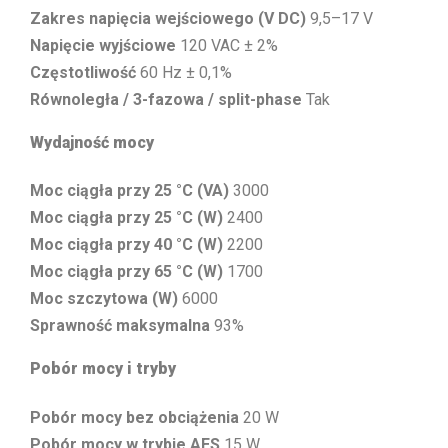
Zakres napięcia wejściowego (V DC)
9,5–17 V
Napięcie wyjściowe
120 VAC ± 2%
Częstotliwość
60 Hz ± 0,1%
Równoległa / 3-fazowa / split-phase
Tak
Wydajność mocy
Moc ciągła przy 25 °C (VA)
3000
Moc ciągła przy 25 °C (W)
2400
Moc ciągła przy 40 °C (W)
2200
Moc ciągła przy 65 °C (W)
1700
Moc szczytowa (W)
6000
Sprawność maksymalna
93%
Pobór mocy i tryby
Pobór mocy bez obciążenia
20 W
Pobór mocy w trybie AES
15 W