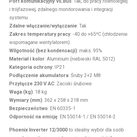
Port komunikacyjny VE.Bus
: Tak, do pracy równoległej
i trójfazowej, zdalnego monitorowania i integracji
systemu
Zdalne włączanie/wyłączanie
: Tak
Zakres temperatury pracy
: -40 do +65ºC (chłodzenie
wspomagane wentylatorem)
Wilgotność (bez kondensacji)
: maks. 95%
Materiał i kolor
: Aluminium (niebieski RAL 5012)
Kategoria ochrony
: IP21
Podłączenie akumulatora
: Śruby 2+2 M8
Przyłącze 230 V AC
: Zaciski śrubowe
Waga (kg)
: 18 kg
Wymiary (mm)
: 362 x 258 x 218 mm
Bezpieczeństwo
: EN 60335-1
Odporność na emisję
: EN 55014-1 / EN 55014-2
Phoenix Inverter 12/3000
to idealny wybór dla osób