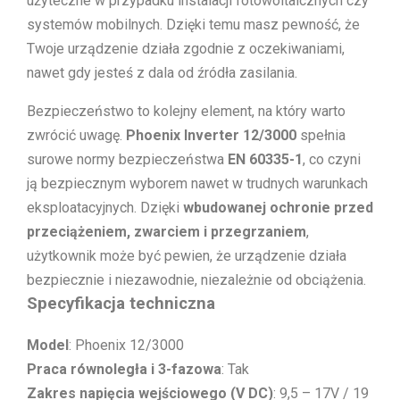
użyteczne w przypadku instalacji fotowoltaicznych czy
systemów mobilnych. Dzięki temu masz pewność, że
Twoje urządzenie działa zgodnie z oczekiwaniami,
nawet gdy jesteś z dala od źródła zasilania.
Bezpieczeństwo to kolejny element, na który warto
zwrócić uwagę.
Phoenix Inverter 12/3000
spełnia
surowe normy bezpieczeństwa
EN 60335-1
, co czyni
ją bezpiecznym wyborem nawet w trudnych warunkach
eksploatacyjnych. Dzięki
wbudowanej ochronie przed
przeciążeniem, zwarciem i przegrzaniem
,
użytkownik może być pewien, że urządzenie działa
bezpiecznie i niezawodnie, niezależnie od obciążenia.
Specyfikacja techniczna
Model
: Phoenix 12/3000
Praca równoległa i 3-fazowa
: Tak
Zakres napięcia wejściowego (V DC)
: 9,5 – 17V / 19