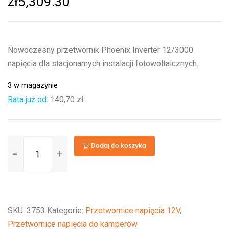
zł
5,309.30
Nowoczesny przetwornik Phoenix Inverter 12/3000
napięcia dla stacjonarnych instalacji fotowoltaicznych.
3 w magazynie
Rata już od
:
140,70 zł
ilość
Dodaj do koszyka
Phoenix
Inverter
12/3000
SKU:
3753
Kategorie:
Przetwornice napięcia 12V
,
Przetwornice napięcia do kamperów