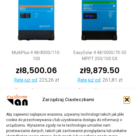
MultiPlus-II 48/8000/110-
EasySolar-II 48/5000/70-50
100
MPPT 250/100 GX
zł
8,500.06
zł
9,879.50
Rata już od
:
225,26 zł
Rata już od
:
261,81 zł
Dodaj do koszyka
Dodaj do koszyka
Zarządzaj Ciasteczkami
Aby zapewnić najlepsze wrażenia, używamy technologii takich jak pliki
cookie do przechowywania i/lub uzyskiwania dostępu do informacji o
urządzeniu. Wyrażenie zgody na te technologie umożliwi nam
przetwarzanie danych, takich jak zachowanie przeglądania lub unikalne