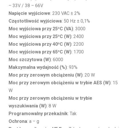
– 33V / 38 – 66V
Napięcie wyjściowe
: 230 VAC ± 2%
Częstotliwość wyjściowa
: 50 Hz ± 0,1%
Moc wyjściowa przy 25ºC (VA)
: 3000
Moc wyjściowa przy 25ºC (W)
: 2400
Moc wyjściowa przy 40ºC (W)
: 2200
Moc wyjściowa przy 65ºC (W)
: 1700
Moc szczytowa (W)
: 6000
Maksymalna wydajność (%)
: 93%
Moc przy zerowym obciążeniu (W)
: 20 W
Moc przy zerowym obciążeniu w trybie AES (W)
: 15
W
Moc przy zerowym obciążeniu w trybie
wyszukiwania (W)
: 8 W
Programowalny przekaźnik
: Tak
Ochrona
: a – g