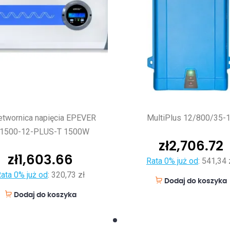
etwornica napięcia EPEVER
MultiPlus 12/800/35-
P1500-12-PLUS-T 1500W
zł
2,706.72
zł
1,603.66
Rata 0% już od
:
541,34 
ata 0% już od
:
320,73 zł
Dodaj do koszyka
Dodaj do koszyka