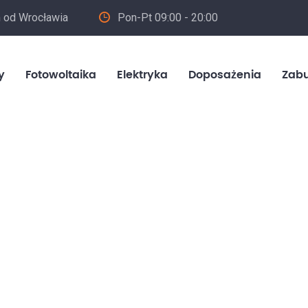
m od Wrocławia
Pon-Pt 09:00 - 20:00
in
y
Fotowoltaika
Elektryka
Doposażenia
Zab