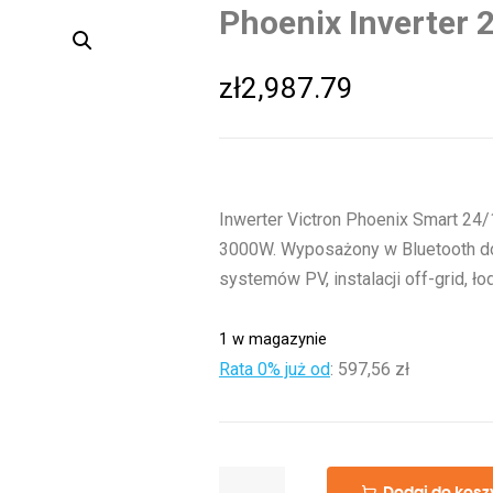
Phoenix Inverter 
zł
2,987.79
Inwerter Victron Phoenix Smart 24
3000W. Wyposażony w Bluetooth do z
systemów PV, instalacji off-grid, ło
1 w magazynie
Rata 0% już od
:
597,56 zł
ilość
Dodaj do kosz