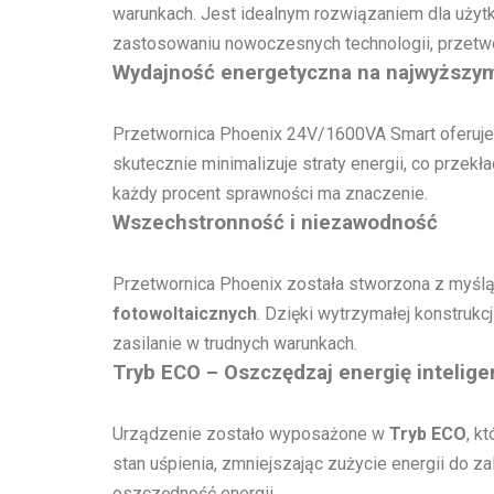
warunkach. Jest idealnym rozwiązaniem dla użytk
zastosowaniu nowoczesnych technologii, przetwo
Wydajność energetyczna na najwyższy
Przetwornica Phoenix 24V/1600VA Smart oferuj
skutecznie minimalizuje straty energii, co przek
każdy procent sprawności ma znaczenie.
Wszechstronność i niezawodność
Przetwornica Phoenix została stworzona z myśl
fotowoltaicznych
. Dzięki wytrzymałej konstru
zasilanie w trudnych warunkach.
Tryb ECO – Oszczędzaj energię intelige
Urządzenie zostało wyposażone w
Tryb ECO
, k
stan uśpienia, zmniejszając zużycie energii do z
oszczędność energii.