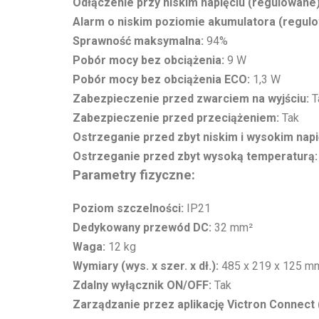
Odłączenie przy niskim napięciu (regulowane)
Alarm o niskim poziomie akumulatora (regul
Sprawność maksymalna:
94%
Pobór mocy bez obciążenia:
9 W
Pobór mocy bez obciążenia ECO:
1,3 W
Zabezpieczenie przed zwarciem na wyjściu:
T
Zabezpieczenie przed przeciążeniem:
Tak
Ostrzeganie przed zbyt niskim i wysokim napi
Ostrzeganie przed zbyt wysoką temperaturą:
Parametry fizyczne:
Poziom szczelności:
IP21
Dedykowany przewód DC:
32 mm²
Waga:
12 kg
Wymiary (wys. x szer. x dł.):
485 x 219 x 125 m
Zdalny wyłącznik ON/OFF:
Tak
Zarządzanie przez aplikację Victron Connect 