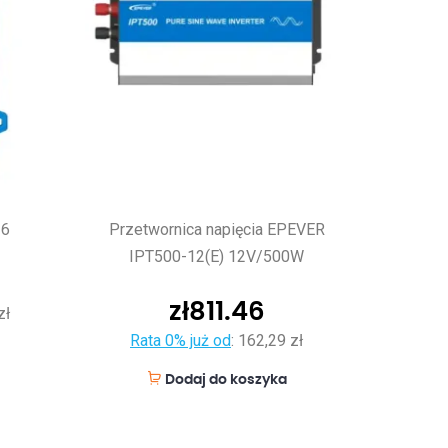
16
Przetwornica napięcia EPEVER
IPT500-12(E) 12V/500W
zł
811.46
zł
Rata 0% już od
:
162,29 zł
Dodaj do koszyka