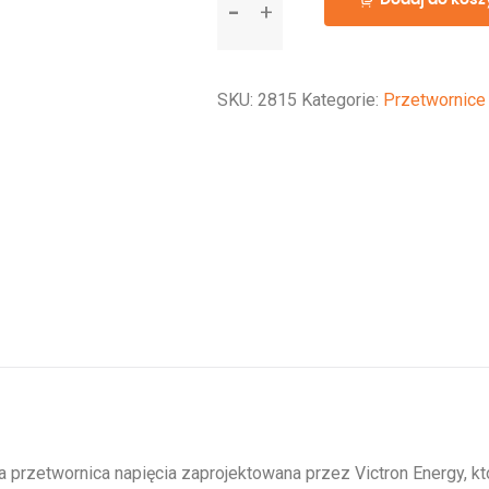
Phoenix
Inverter
24/1600
SKU:
2815
Kategorie:
Przetwornice 
Smart
przetwornica napięcia zaprojektowana przez Victron Energy, k