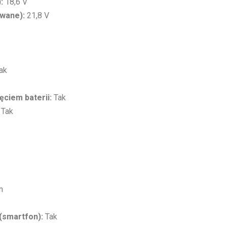
:
18,6 V
owane):
21,8 V
ak
ęciem baterii:
Tak
Tak
m
(smartfon):
Tak