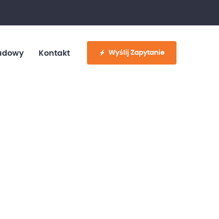
fo@customvan.pl
530 886 214
Wyślij Zapytanie
udowy
Kontakt