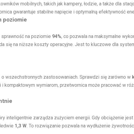
owników mobilnych, takich jak kampery, łodzie, a także dla stac
rnica gwarantuje stabilne napięcie i optymalną efektywność en
m poziomie
e sprawność na poziomie
94%
, co pozwala na maksymalne wykorz
łada się na niższe koszty operacyjne. Jest to kluczowe dla sys
ą o wszechstronnych zastosowaniach. Sprawdzi się zarówno w
kcji i kompaktowym wymiarom, przetwornica może pracować w ró
ntnie
tóry inteligentnie zarządza zużyciem energii. Gdy obciążenie je
aledwie
1,3 W
. To rozwiązanie pozwala na wydłużenie żywotnośc