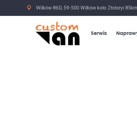
Wilków 86D, 59-500 Wilków koło Złotoryi 85k
Serwis
Napraw