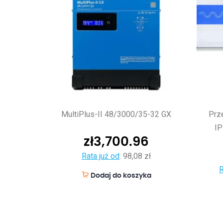
MultiPlus-II 48/3000/35-32 GX
Prz
I
zł
3,700.96
Rata już od
:
98,08 zł
R
Dodaj do koszyka