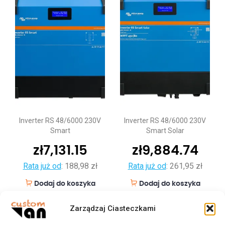
Inverter RS 48/6000 230V
Inverter RS 48/6000 230V
Smart
Smart Solar
zł
7,131.15
zł
9,884.74
Rata już od
:
188,98 zł
Rata już od
:
261,95 zł
Dodaj do koszyka
Dodaj do koszyka
Zarządzaj Ciasteczkami