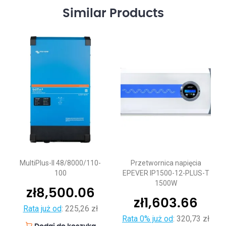
Similar
Products
MultiPlus-II 48/8000/110-
Przetwornica napięcia
100
EPEVER IP1500-12-PLUS-T
1500W
zł
8,500.06
zł
1,603.66
Rata już od
:
225,26 zł
Rata 0% już od
:
320,73 zł