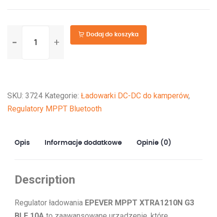
ilość
Dodaj do koszyka
Regulator
Ładowania
EPEVER
MPPT
SKU:
3724
Kategorie:
Ładowarki DC-DC do kamperów
,
XTRA1210N
Regulatory MPPT Bluetooth
G3
BLE
10A
Opis
Informacje dodatkowe
Opinie (0)
Description
Regulator ładowania
EPEVER MPPT XTRA1210N G3
BLE 10A
to zaawansowane urządzenie, które