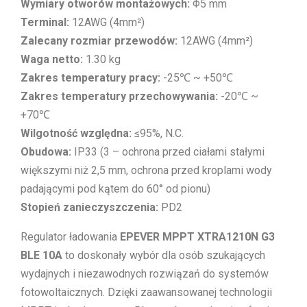
Wymiary otworów montażowych:
Φ5 mm
Terminal:
12AWG (4mm²)
Zalecany rozmiar przewodów:
12AWG (4mm²)
Waga netto:
1.30 kg
Zakres temperatury pracy:
-25℃ ~ +50℃
Zakres temperatury przechowywania:
-20℃ ~
+70℃
Wilgotność względna:
≤95%, N.C.
Obudowa:
IP33 (3 – ochrona przed ciałami stałymi
większymi niż 2,5 mm, ochrona przed kroplami wody
padającymi pod kątem do 60° od pionu)
Stopień zanieczyszczenia:
PD2
Regulator ładowania
EPEVER MPPT XTRA1210N G3
BLE 10A
to doskonały wybór dla osób szukających
wydajnych i niezawodnych rozwiązań do systemów
fotowoltaicznych. Dzięki zaawansowanej technologii