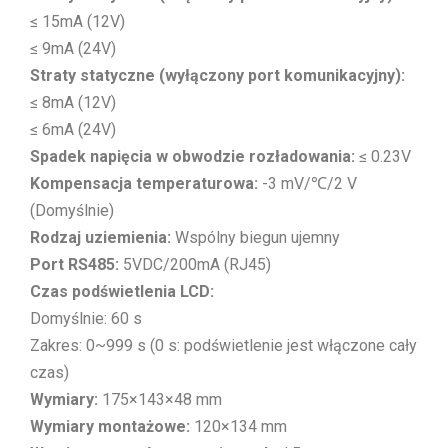
≤ 15mA (12V)
≤ 9mA (24V)
Straty statyczne (wyłączony port komunikacyjny):
≤ 8mA (12V)
≤ 6mA (24V)
Spadek napięcia w obwodzie rozładowania:
≤ 0.23V
Kompensacja temperaturowa:
-3 mV/℃/2 V
(Domyślnie)
Rodzaj uziemienia:
Wspólny biegun ujemny
Port RS485:
5VDC/200mA (RJ45)
Czas podświetlenia LCD:
Domyślnie: 60 s
Zakres: 0~999 s (0 s: podświetlenie jest włączone cały
czas)
Wymiary:
175×143×48 mm
Wymiary montażowe:
120×134 mm