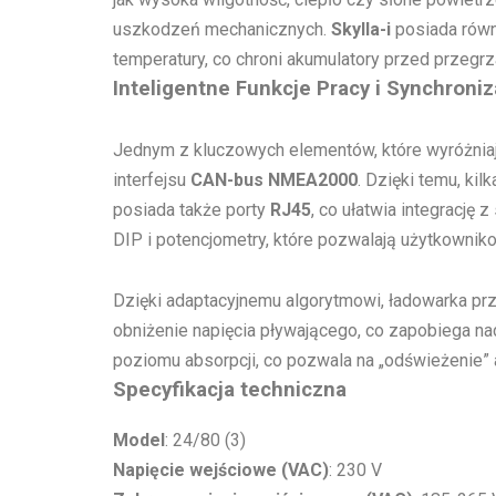
uszkodzeń mechanicznych.
Skylla-i
posiada równ
temperatury, co chroni akumulatory przed przegr
Inteligentne Funkcje Pracy i Synchroniz
Jednym z kluczowych elementów, które wyróżnia
interfejsu
CAN-bus NMEA2000
. Dzięki temu, ki
posiada także porty
RJ45
, co ułatwia integrację
DIP i potencjometry, które pozwalają użytkownik
Dzięki adaptacyjnemu algorytmowi, ładowarka pr
obniżenie napięcia pływającego, co zapobiega na
poziomu absorpcji, co pozwala na „odświeżenie” 
Specyfikacja techniczna
Model
: 24/80 (3)
Napięcie wejściowe (VAC)
: 230 V