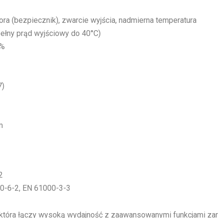
ora (bezpiecznik), zwarcie wyjścia, nadmierna temperatura
pełny prąd wyjściowy do 40°C)
5%
7)
m
2
00-6-2, EN 61000-3-3
 która łączy wysoką wydajność z zaawansowanymi funkcjami zar