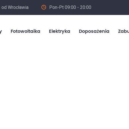
m od Wrocławia
Pon-Pt 09:00 - 20:00
in
y
Fotowoltaika
Elektryka
Doposażenia
Zab