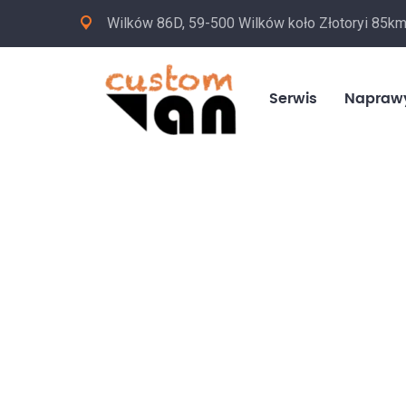
Wilków 86D, 59-500 Wilków koło Złotoryi 85k
Serwis
Napraw