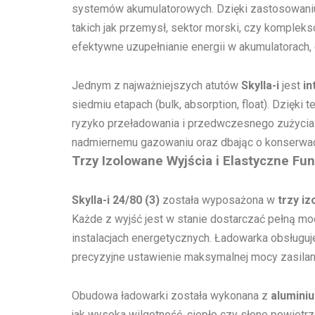
systemów akumulatorowych. Dzięki zastosowaniu
takich jak przemysł, sektor morski, czy komplek
efektywne uzupełnianie energii w akumulatorach,
Jednym z najważniejszych atutów
Skylla-i
jest
in
siedmiu etapach (bulk, absorption, float). Dzięk
ryzyko przeładowania i przedwczesnego zużycia
nadmiernemu gazowaniu oraz dbając o konserwacj
Trzy Izolowane Wyjścia i Elastyczne Fu
Skylla-i 24/80 (3)
została wyposażona w
trzy i
Każde z wyjść jest w stanie dostarczać pełną m
instalacjach energetycznych. Ładowarka obsługuje
precyzyjne ustawienie maksymalnej mocy zasilan
Obudowa ładowarki została wykonana z
alumini
jak wysoka wilgotność, ciepło czy słone powietr