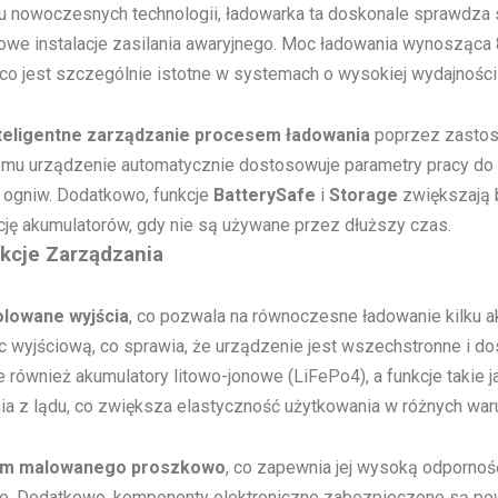
 nowoczesnych technologii, ładowarka ta doskonale sprawdza s
sowe instalacje zasilania awaryjnego. Moc ładowania wynosząca 
 co jest szczególnie istotne w systemach o wysokiej wydajności
teligentne zarządzanie procesem ładowania
poprzez zastos
i temu urządzenie automatycznie dostosowuje parametry pracy do
 ogniw. Dodatkowo, funkcje
BatterySafe
i
Storage
zwiększają 
ę akumulatorów, gdy nie są używane przez dłuższy czas.
nkcje Zarządzania
zolowane wyjścia
, co pozwala na równoczesne ładowanie kilku a
oc wyjściową, co sprawia, że urządzenie jest wszechstronne i 
 również akumulatory litowo-jonowe (LiFePo4), a funkcje takie 
ia z lądu, co zwiększa elastyczność użytkowania w różnych war
um malowanego proszkowo
, co zapewnia jej wysoką odpornoś
ze. Dodatkowo, komponenty elektroniczne zabezpieczone są powł