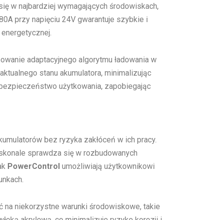
ię w najbardziej wymagających środowiskach,
80A przy napięciu 24V gwarantuje szybkie i
 energetycznej.
owanie adaptacyjnego algorytmu ładowania w
 aktualnego stanu akumulatora, minimalizując
bezpieczeństwo użytkowania, zapobiegając
kumulatorów bez ryzyka zakłóceń w ich pracy.
doskonale sprawdza się w rozbudowanych
jak
PowerControl
umożliwiają użytkownikowi
unkach.
ć na niekorzystne warunki środowiskowe, takie
oką akrylową, co minimalizuje ryzyko korozji i