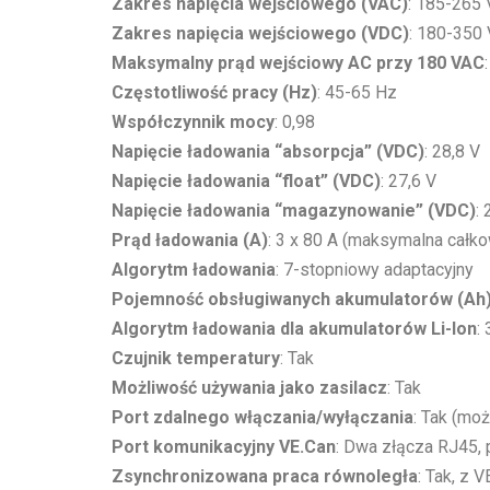
Zakres napięcia wejściowego (VAC)
: 185-265 
Zakres napięcia wejściowego (VDC)
: 180-350 
Maksymalny prąd wejściowy AC przy 180 VAC
Częstotliwość pracy (Hz)
: 45-65 Hz
Współczynnik mocy
: 0,98
Napięcie ładowania “absorpcja” (VDC)
: 28,8 V
Napięcie ładowania “float” (VDC)
: 27,6 V
Napięcie ładowania “magazynowanie” (VDC)
: 
Prąd ładowania (A)
: 3 x 80 A (maksymalna całko
Algorytm ładowania
: 7-stopniowy adaptacyjny
Pojemność obsługiwanych akumulatorów (Ah
Algorytm ładowania dla akumulatorów Li-Ion
:
Czujnik temperatury
: Tak
Możliwość używania jako zasilacz
: Tak
Port zdalnego włączania/wyłączania
: Tak (mo
Port komunikacyjny VE.Can
: Dwa złącza RJ45,
Zsynchronizowana praca równoległa
: Tak, z V