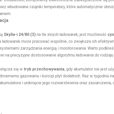
ież wbudowane czujniki temperatury, które automatycznie obniż
zaniem.
acja
ją
Skylla-i 24/80 (3)
na tle innych ładowarek, jest możliwość
syn
lka ładowarek może pracować wspólnie, co zwiększa ich efektyw
 z systemami zarządzania energią i monitorowania. Warto podkreśl
owi na precyzyjne dostosowanie algorytmu ładowania do rodzaju
zełącza się w
tryb przechowywania
, gdy akumulator nie jest u
dmiernemu gazowaniu i korozji płyt dodatnich. Raz w tygodniu 
akumulatora i uniknięcie jego rozwarstwienia oraz zasiarczenia,