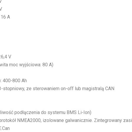
V
V
: 16 A
26,4 V
wita moc wyjściowa: 80 A)
)
: 400-800 Ah
 3-stopniowy, ze sterowaniem on-off lub magistralą CAN
żliwość podłączenia do systemu BMS Li-Ion)
 protokół NMEA2000, izolowane galwanicznie. Zintegrowany zas
E.Can