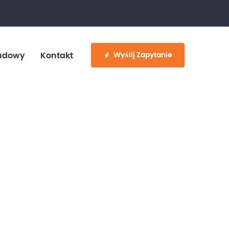
fo@customvan.pl
530 886 214
Wyślij Zapytanie
udowy
Kontakt