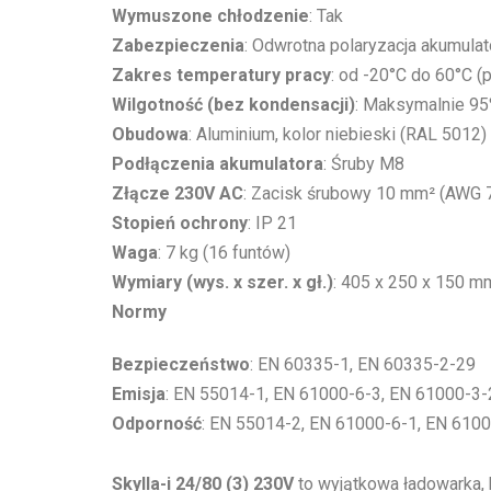
Wymuszone chłodzenie
: Tak
Zabezpieczenia
: Odwrotna polaryzacja akumulat
Zakres temperatury pracy
: od -20°C do 60°C (
Wilgotność (bez kondensacji)
: Maksymalnie 9
Obudowa
: Aluminium, kolor niebieski (RAL 5012)
Podłączenia akumulatora
: Śruby M8
Złącze 230V AC
: Zacisk śrubowy 10 mm² (AWG 
Stopień ochrony
: IP 21
Waga
: 7 kg (16 funtów)
Wymiary (wys. x szer. x gł.)
: 405 x 250 x 150 m
Normy
Bezpieczeństwo
: EN 60335-1, EN 60335-2-29
Emisja
: EN 55014-1, EN 61000-6-3, EN 61000-3-
Odporność
: EN 55014-2, EN 61000-6-1, EN 610
Skylla-i 24/80 (3) 230V
to wyjątkowa ładowarka,