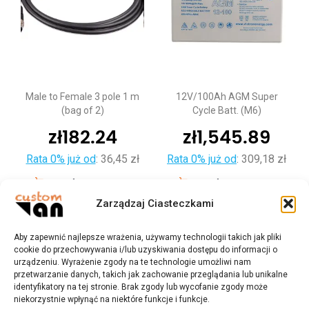
Male to Female 3 pole 1 m
12V/100Ah AGM Super
(bag of 2)
Cycle Batt. (M6)
zł
182.24
zł
1,545.89
Rata 0% już od
:
36,45 zł
Rata 0% już od
:
309,18 zł
Dodaj do koszyka
Dodaj do koszyka
Zarządzaj Ciasteczkami
Aby zapewnić najlepsze wrażenia, używamy technologii takich jak pliki
cookie do przechowywania i/lub uzyskiwania dostępu do informacji o
urządzeniu. Wyrażenie zgody na te technologie umożliwi nam
przetwarzanie danych, takich jak zachowanie przeglądania lub unikalne
identyfikatory na tej stronie. Brak zgody lub wycofanie zgody może
niekorzystnie wpłynąć na niektóre funkcje i funkcje.