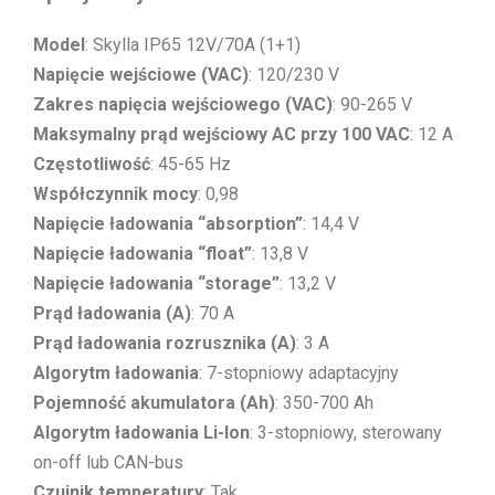
Model
: Skylla IP65 12V/70A (1+1)
Napięcie wejściowe (VAC)
: 120/230 V
Zakres napięcia wejściowego (VAC)
: 90-265 V
Maksymalny prąd wejściowy AC przy 100 VAC
: 12 A
Częstotliwość
: 45-65 Hz
Współczynnik mocy
: 0,98
Napięcie ładowania “absorption”
: 14,4 V
Napięcie ładowania “float”
: 13,8 V
Napięcie ładowania “storage”
: 13,2 V
Prąd ładowania (A)
: 70 A
Prąd ładowania rozrusznika (A)
: 3 A
Algorytm ładowania
: 7-stopniowy adaptacyjny
Pojemność akumulatora (Ah)
: 350-700 Ah
Algorytm ładowania Li-Ion
: 3-stopniowy, sterowany
on-off lub CAN-bus
Czujnik temperatury
: Tak