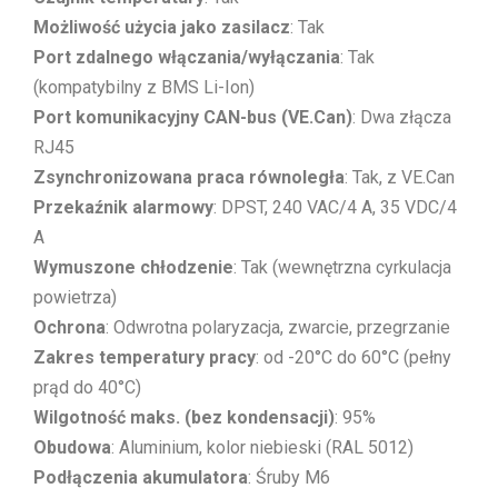
Możliwość użycia jako zasilacz
: Tak
Port zdalnego włączania/wyłączania
: Tak
(kompatybilny z BMS Li-Ion)
Port komunikacyjny CAN-bus (VE.Can)
: Dwa złącza
RJ45
Zsynchronizowana praca równoległa
: Tak, z VE.Can
Przekaźnik alarmowy
: DPST, 240 VAC/4 A, 35 VDC/4
A
Wymuszone chłodzenie
: Tak (wewnętrzna cyrkulacja
powietrza)
Ochrona
: Odwrotna polaryzacja, zwarcie, przegrzanie
Zakres temperatury pracy
: od -20°C do 60°C (pełny
prąd do 40°C)
Wilgotność maks. (bez kondensacji)
: 95%
Obudowa
: Aluminium, kolor niebieski (RAL 5012)
Podłączenia akumulatora
: Śruby M6