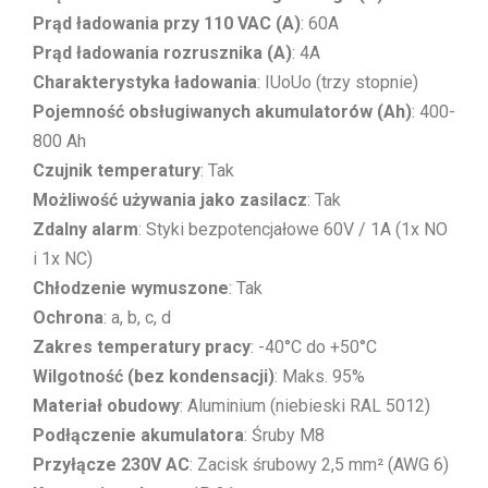
Prąd ładowania przy 110 VAC (A)
: 60A
Prąd ładowania rozrusznika (A)
: 4A
Charakterystyka ładowania
: IUoUo (trzy stopnie)
Pojemność obsługiwanych akumulatorów (Ah)
: 400-
800 Ah
Czujnik temperatury
: Tak
Możliwość używania jako zasilacz
: Tak
Zdalny alarm
: Styki bezpotencjałowe 60V / 1A (1x NO
i 1x NC)
Chłodzenie wymuszone
: Tak
Ochrona
: a, b, c, d
Zakres temperatury pracy
: -40°C do +50°C
Wilgotność (bez kondensacji)
: Maks. 95%
Materiał obudowy
: Aluminium (niebieski RAL 5012)
Podłączenie akumulatora
: Śruby M8
Przyłącze 230V AC
: Zacisk śrubowy 2,5 mm² (AWG 6)