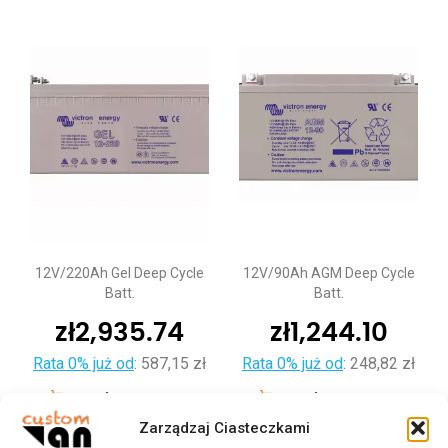
12V/220Ah Gel Deep Cycle
12V/90Ah AGM Deep Cycle
Batt.
Batt.
zł
2,935.74
zł
1,244.10
Rata 0% już od
:
587,15 zł
Rata 0% już od
:
248,82 zł
Dodaj do koszyka
Dodaj do koszyka
Zarządzaj Ciasteczkami