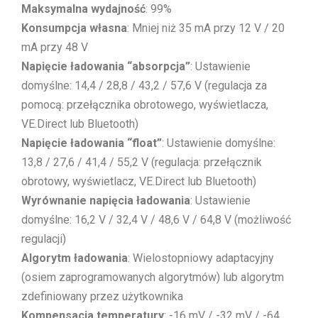
Maksymalna wydajność
: 99%
Konsumpcja własna
: Mniej niż 35 mA przy 12 V / 20
mA przy 48 V
Napięcie ładowania “absorpcja”
: Ustawienie
domyślne: 14,4 / 28,8 / 43,2 / 57,6 V (regulacja za
pomocą: przełącznika obrotowego, wyświetlacza,
VE.Direct lub Bluetooth)
Napięcie ładowania “float”
: Ustawienie domyślne:
13,8 / 27,6 / 41,4 / 55,2 V (regulacja: przełącznik
obrotowy, wyświetlacz, VE.Direct lub Bluetooth)
Wyrównanie napięcia ładowania
: Ustawienie
domyślne: 16,2 V / 32,4 V / 48,6 V / 64,8 V (możliwość
regulacji)
Algorytm ładowania
: Wielostopniowy adaptacyjny
(osiem zaprogramowanych algorytmów) lub algorytm
zdefiniowany przez użytkownika
Kompensacja temperatury
: -16 mV / -32 mV / -64