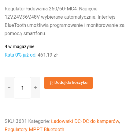
Regulator ładowania 250/60-MC4. Napięcie
12V,24V,36V,48V wybierane automatycznie. Interfejs
BlueTooth umożliwia programowanie i monitorowanie za
pomocą smartfonu.
4 w magazynie
Rata 0% już od
:
461,19 zł
ilość
Dodaj do koszyka
SmartSolar
MPPT
250/60-
MC4
SKU:
3631
Kategorie:
Ładowarki DC-DC do kamperów
,
Regulatory MPPT Bluetooth