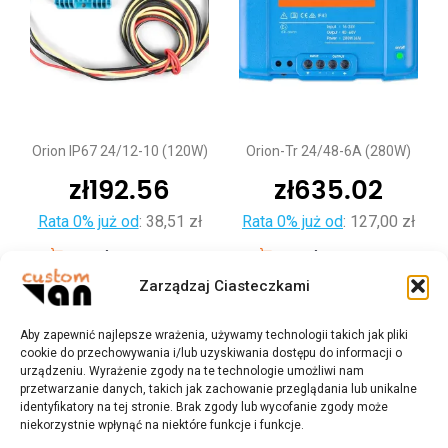
Orion IP67 24/12-10 (120W)
Orion-Tr 24/48-6A (280W)
zł
192.56
zł
635.02
Rata 0% już od
:
38,51 zł
Rata 0% już od
:
127,00 zł
Dodaj do koszyka
Dodaj do koszyka
Zarządzaj Ciasteczkami
Aby zapewnić najlepsze wrażenia, używamy technologii takich jak pliki
cookie do przechowywania i/lub uzyskiwania dostępu do informacji o
urządzeniu. Wyrażenie zgody na te technologie umożliwi nam
przetwarzanie danych, takich jak zachowanie przeglądania lub unikalne
identyfikatory na tej stronie. Brak zgody lub wycofanie zgody może
niekorzystnie wpłynąć na niektóre funkcje i funkcje.