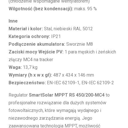
(chłodzenie wspomagane wentylatorem)
Wilgotność (bez kondensacji):
maks. 95 %
Inne
Materiał i kolor:
Stal, niebieski RAL 5012
Kategoria ochrony:
IP21
Podłączenie akumulatora:
Sworznie M8
Zaciski mocy Wejście PV:
1 para męskich i żeńskich
złączy MC4 na tracker
Waga:
13,7 kg
Wymiary (h x w x gł):
487 x 434 x 146 mm
Bezpieczeństwo:
EN-IEC 62109-1, EN-IEC 62109-2
Regulator
SmartSolar MPPT RS 450/200-MC4
to
profesjonalne rozwiązanie dla dużych systemów
fotowoltaicznych, które wymagają wydajnego i
niezawodnego zarządzania energią. Jego
zaawansowana technologia MPPT, możliwość