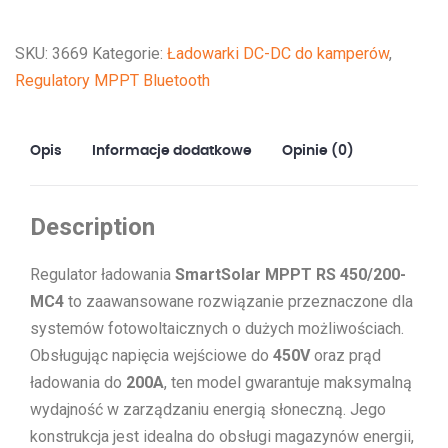
RS
450/200-
SKU:
3669
Kategorie:
Ładowarki DC-DC do kamperów
,
MC4
Regulatory MPPT Bluetooth
Opis
Informacje dodatkowe
Opinie (0)
Description
Regulator ładowania
SmartSolar MPPT RS 450/200-
MC4
to zaawansowane rozwiązanie przeznaczone dla
systemów fotowoltaicznych o dużych możliwościach.
Obsługując napięcia wejściowe do
450V
oraz prąd
ładowania do
200A
, ten model gwarantuje maksymalną
wydajność w zarządzaniu energią słoneczną. Jego
konstrukcja jest idealna do obsługi magazynów energii,