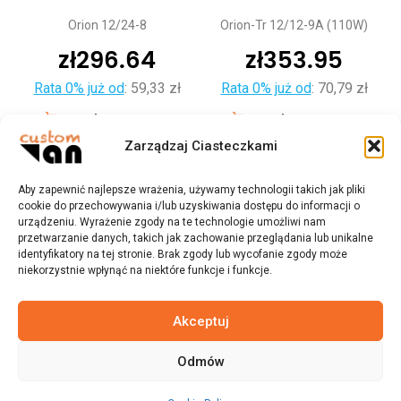
Orion 12/24-8
Orion-Tr 12/12-9A (110W)
zł
296.64
zł
353.95
Rata 0% już od
:
59,33 zł
Rata 0% już od
:
70,79 zł
Dodaj do koszyka
Dodaj do koszyka
Zarządzaj Ciasteczkami
Aby zapewnić najlepsze wrażenia, używamy technologii takich jak pliki
cookie do przechowywania i/lub uzyskiwania dostępu do informacji o
urządzeniu. Wyrażenie zgody na te technologie umożliwi nam
przetwarzanie danych, takich jak zachowanie przeglądania lub unikalne
identyfikatory na tej stronie. Brak zgody lub wycofanie zgody może
niekorzystnie wpłynąć na niektóre funkcje i funkcje.
Akceptuj
Odmów
© 2023 customvan.pl - Wszystkie prawa zastrzeżone.