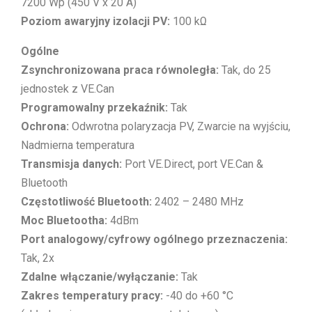
7200 Wp (450 V x 20 A)
Poziom awaryjny izolacji PV:
100 kΩ
Ogólne
Zsynchronizowana praca równoległa:
Tak, do 25
jednostek z VE.Can
Programowalny przekaźnik:
Tak
Ochrona:
Odwrotna polaryzacja PV, Zwarcie na wyjściu,
Nadmierna temperatura
Transmisja danych:
Port VE.Direct, port VE.Can &
Bluetooth
Częstotliwość Bluetooth:
2402 – 2480 MHz
Moc Bluetootha:
4dBm
Port analogowy/cyfrowy ogólnego przeznaczenia:
Tak, 2x
Zdalne włączanie/wyłączanie:
Tak
Zakres temperatury pracy:
-40 do +60 °C