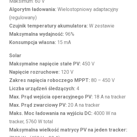
Maksimum: 60 V
Algorytm ładowania:
Wielostopniowy adaptacyjny
(regulowany)
Czujnik temperatury akumulatora:
W zestawie
Maksymalna wydajność:
96%
Konsumpcja własna:
15 mA
Solar
Maksymalne napięcie stałe PV:
450 V
Napięcie rozruchowe:
120 V
Zakres napięcia roboczego MPPT:
80 – 450 V
Liczba urządzeń śledzących:
4
Max. Prąd wejścia operacyjnego PV:
18 A na tracker
Max. Prąd zwarciowy PV:
20 A na tracker
Maks. Moc ładowania na wyjściu DC:
4000 W na
tracker, 5760 W total
Maksymalna wielkość matrycy PV na jeden tracker: