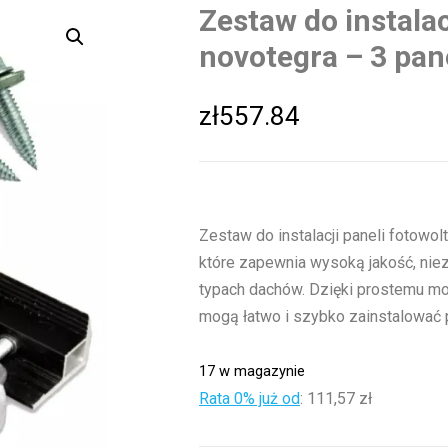
Zestaw do instalac
novotegra – 3 pan
zł
557.84
Zestaw do instalacji paneli fotowo
które zapewnia wysoką jakość, nie
typach dachów. Dzięki prostemu mon
mogą łatwo i szybko zainstalować p
17 w magazynie
Rata 0% już od
:
111,57 zł