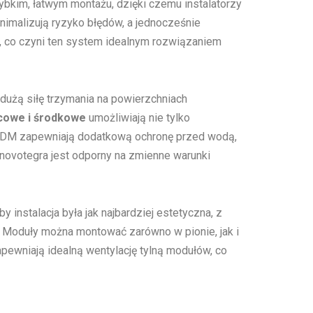
kim, łatwym montażu, dzięki czemu instalatorzy
imalizują ryzyko błędów, a jednocześnie
ę, co czyni ten system idealnym rozwiązaniem
 dużą siłę trzymania na powierzchniach
cowe i środkowe
umożliwiają nie tylko
 EPDM zapewniają dodatkową ochronę przed wodą,
novotegra jest odporny na zmienne warunki
y instalacja była jak najbardziej estetyczna, z
y. Moduły można montować zarówno w pionie, jak i
pewniają idealną wentylację tylną modułów, co