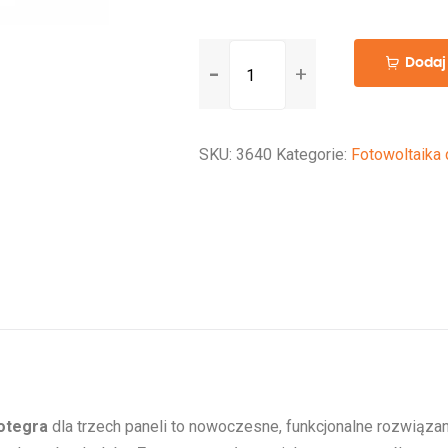
ilość
Dodaj
Zestaw
do
instalacji
SKU:
3640
Kategorie:
Fotowoltaika
paneli
fotowoltaicznych
novotegra
-
3
panele
otegra
dla trzech paneli to nowoczesne, funkcjonalne rozwiązan