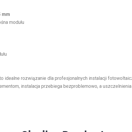
85 mm
ośna modułu
ułu
 to idealne rozwiązanie dla profesjonalnych instalacji fotowolta
elementom, instalacja przebiega bezproblemowo, a uszczelnieni