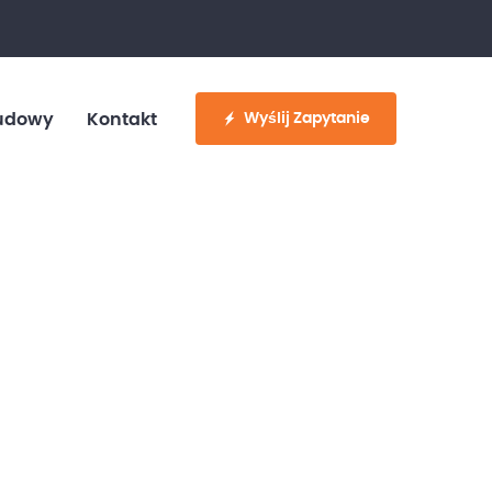
fo@customvan.pl
530 886 214
Wyślij Zapytanie
udowy
Kontakt