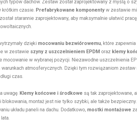
ch typów dachów. Zestaw został zaprojektowany z myślą o szyb
 krótkim czasie.
Prefabrykowane komponenty
w zestawie min
 został starannie zaprojektowany, aby maksymalnie ułatwić prac
towoltaicznych.
wytrzymały dzięki
mocowaniu bezwiórowemu
, które zapewnia
ne w zestawie
szyny z uszczelnieniem EPDM
oraz
klemy koń
ewne mocowanie w wybranej pozycji. Niezawodne uszczelnienia
ch warunkach atmosferycznych. Dzięki tym rozwiązaniom zestaw 
długi czas.
na uwagę.
Klemy końcowe i środkowe
są tak zaprojektowane, ab
i blokowania, montaż jest nie tylko szybki, ale także bezpieczn
aniu układu paneli na dachu. Dodatkowo,
mostki montażowe
za
lata.