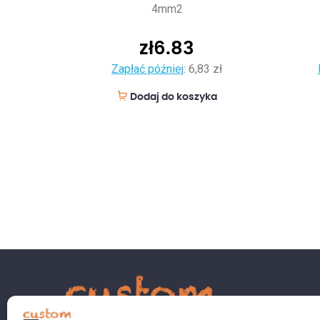
4mm2
zł
6.83
Zapłać później
:
6,83 zł
Dodaj do koszyka