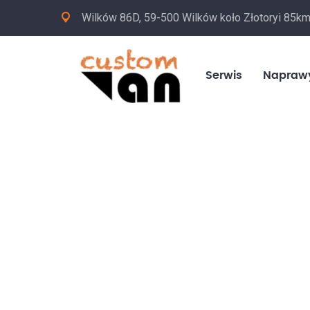
Wilków 86D, 59-500 Wilków koło Złotoryi 85k
Serwis
Napraw