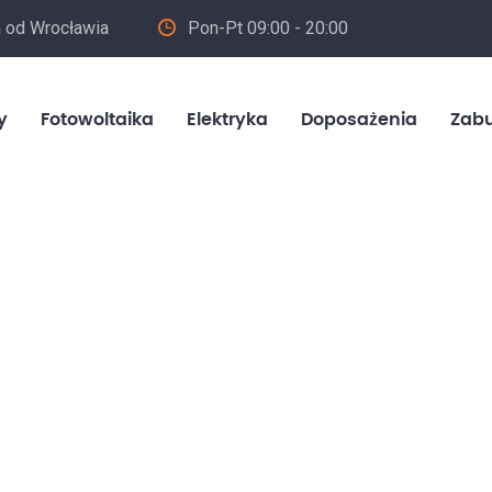
m od Wrocławia
Pon-Pt 09:00 - 20:00
in
y
Fotowoltaika
Elektryka
Doposażenia
Zab