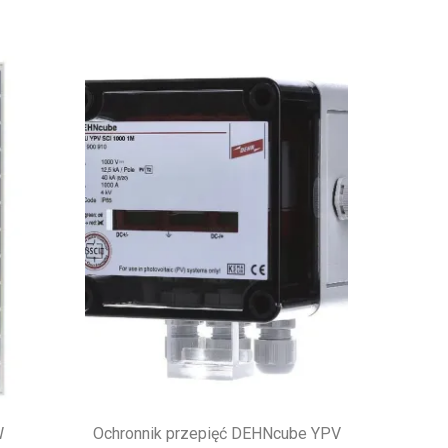
W
Ochronnik przepięć DEHNcube YPV