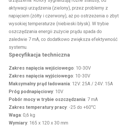
urządzenia. Kolory sygnalizują różne statusy, od
aktywacji urządzenia (zielony), przez problemy z
napięciem (żółty i czerwony), aż po ostrzeżenia o zbyt
wysokiej temperaturze (niebieski błysk). W trybie
oszczędzania energii zużycie prądu spada do
zaledwie 7 mA, co dodatkowo zwiększa efektywność
systemu.
Specyfikacja techniczna
Zakres napięcia wejściowego
: 10-30V
Zakres napięcia wyjściowego
: 10-30V
Maksymalny prąd ładowania
: 12V: 25A / 24V: 15A
Próg podnapięciowy
: 10V
Pobór mocy w trybie oszczędzania
: 7 mA
Zakres temperatury pracy
: -25 do +60°C
Waga
: 0,6 kg
Wymiary
: 165 x 120 x 30 mm