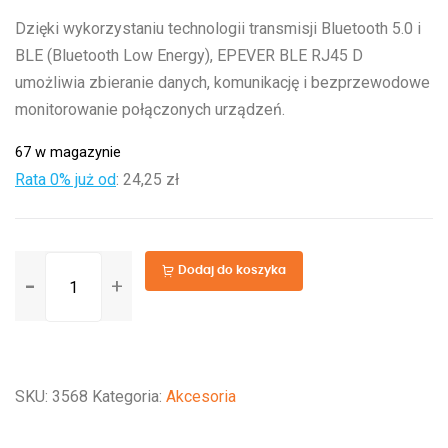
Dzięki wykorzystaniu technologii transmisji Bluetooth 5.0 i
BLE (Bluetooth Low Energy), EPEVER BLE RJ45 D
umożliwia zbieranie danych, komunikację i bezprzewodowe
monitorowanie połączonych urządzeń.
67 w magazynie
Rata 0% już od
:
24,25 zł
ilość
Dodaj do koszyka
Adapter
Bluetooth
EPEVER
RJ45
SKU:
3568
Kategoria:
Akcesoria
D