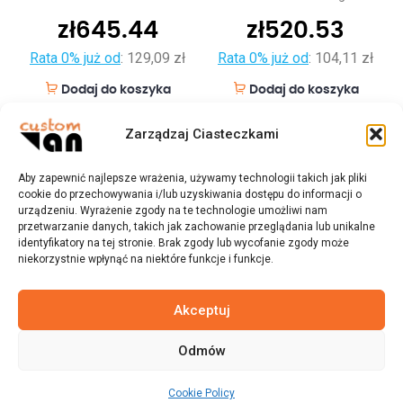
zł
645.44
zł
520.53
Rata 0% już od
:
129,09 zł
Rata 0% już od
:
104,11 zł
Dodaj do koszyka
Dodaj do koszyka
Zarządzaj Ciasteczkami
Aby zapewnić najlepsze wrażenia, używamy technologii takich jak pliki
cookie do przechowywania i/lub uzyskiwania dostępu do informacji o
urządzeniu. Wyrażenie zgody na te technologie umożliwi nam
przetwarzanie danych, takich jak zachowanie przeglądania lub unikalne
identyfikatory na tej stronie. Brak zgody lub wycofanie zgody może
niekorzystnie wpłynąć na niektóre funkcje i funkcje.
Akceptuj
Odmów
© 2023 customvan.pl - Wszystkie prawa zastrzeżone.
Cookie Policy