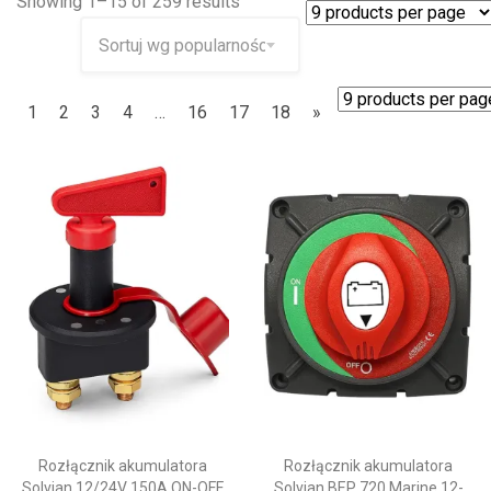
Showing 1–15 of 259 results
1
2
3
4
…
16
17
18
»
Rozłącznik akumulatora
Rozłącznik akumulatora
Solvian 12/24V 150A ON-OFF
Solvian BEP 720 Marine 12-