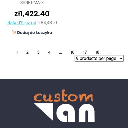
SRNE RMA-8
zł
1,422.40
Rata 0% już od
:
284,48 zł
Dodaj do koszyka
1
2
3
4
…
16
17
18
→