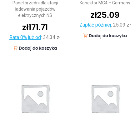
Panel przedni dla stacji
Konektor MC4 – Germany
ładowania pojazdów
zł
25.09
elektrycznych NS
Zapłać później
:
25,09 zł
zł
171.71
Dodaj do koszyka
Rata 0% już od
:
34,34 zł
Dodaj do koszyka