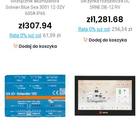
Rozłącznik akumulatora
Skrzynka rozdzielcza DC
Solvian Blue Sea 3001 12-32V
SRNE DB-12 RV
600A IP66
zł
1,281.68
zł
307.94
Rata 0% już od
:
256,34 zł
Rata 0% już od
:
61,59 zł
Dodaj do koszyka
Dodaj do koszyka