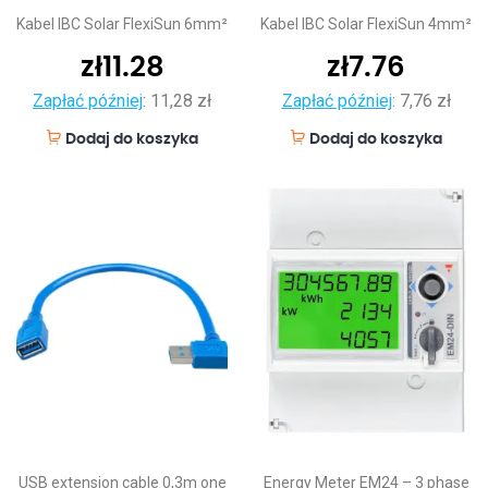
Kabel IBC Solar FlexiSun 6mm²
Kabel IBC Solar FlexiSun 4mm²
zł
11.28
zł
7.76
Zapłać później
:
11,28 zł
Zapłać później
:
7,76 zł
Dodaj do koszyka
Dodaj do koszyka
USB extension cable 0,3m one
Energy Meter EM24 – 3 phase