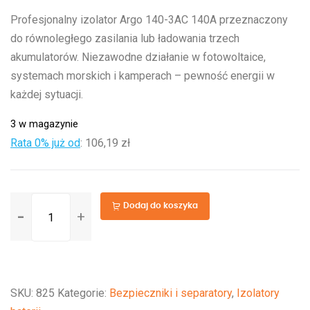
Profesjonalny izolator Argo 140-3AC 140A przeznaczony
do równoległego zasilania lub ładowania trzech
akumulatorów. Niezawodne działanie w fotowoltaice,
systemach morskich i kamperach – pewność energii w
każdej sytuacji.
3 w magazynie
Rata 0% już od
:
106,19 zł
ilość
Dodaj do koszyka
Argodiode
140-
3AC
3
SKU:
825
Kategorie:
Bezpieczniki i separatory
,
Izolatory
batteries