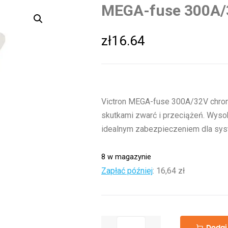
MEGA-fuse 300A
zł
16.64
Victron MEGA-fuse 300A/32V chroni
skutkami zwarć i przeciążeń. Wysok
idealnym zabezpieczeniem dla sys
8 w magazynie
Zapłać później
:
16,64 zł
ilość
Dodaj