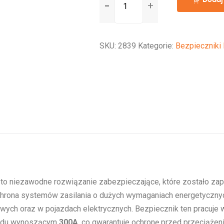
MEGA-
fuse
300A/32V
SKU:
2839
Kategorie:
Bezpieczniki
y to niezawodne rozwiązanie zabezpieczające, które zostało za
chrona systemów zasilania o dużych wymaganiach energetyczny
lowych oraz w pojazdach elektrycznych. Bezpiecznik ten pracuje
prądu wynoszącym
300A
, co gwarantuje ochronę przed przeciąże