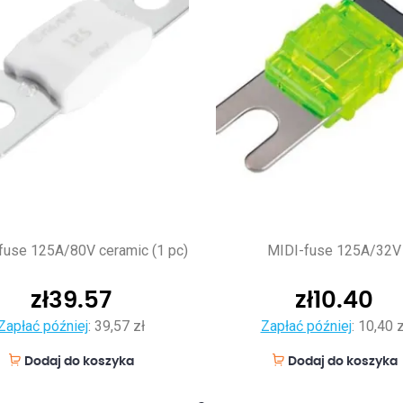
use 125A/80V ceramic (1 pc)
MIDI-fuse 125A/32V
zł
39.57
zł
10.40
Zapłać później
:
39,57 zł
Zapłać później
:
10,40 z
Dodaj do koszyka
Dodaj do koszyka