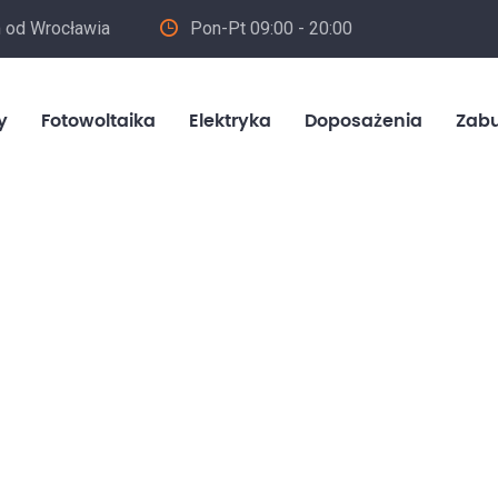
m od Wrocławia
Pon-Pt 09:00 - 20:00
in
y
Fotowoltaika
Elektryka
Doposażenia
Zab