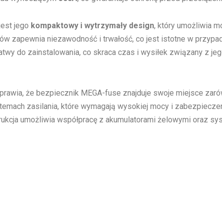
jest jego
kompaktowy i wytrzymały design
, który umożliwia 
ałów zapewnia niezawodność i trwałość, co jest istotne w przy
atwy do zainstalowania, co skraca czas i wysiłek związany z j
prawia, że bezpiecznik MEGA-fuse znajduje swoje miejsce zarów
ystemach zasilania, które wymagają wysokiej mocy i zabezpiecz
trukcja umożliwia współpracę z akumulatorami żelowymi oraz s