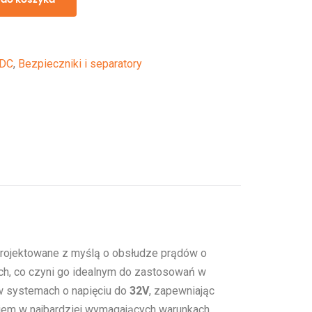
 DC
,
Bezpieczniki i separatory
projektowane z myślą o obsłudze prądów o
ch, co czyni go idealnym do zastosowań w
 w systemach o napięciu do
32V
, zapewniając
niem w najbardziej wymagających warunkach.