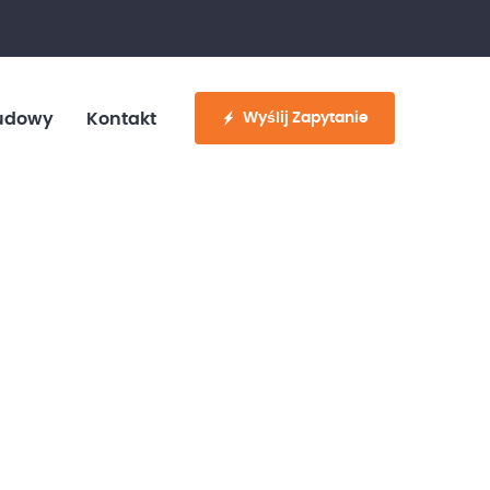
fo@customvan.pl
530 886 214
Wyślij Zapytanie
udowy
Kontakt