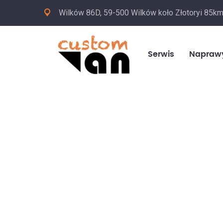
Wilków 86D, 59-500 Wilków koło Złotoryi 85k
Serwis
Napraw