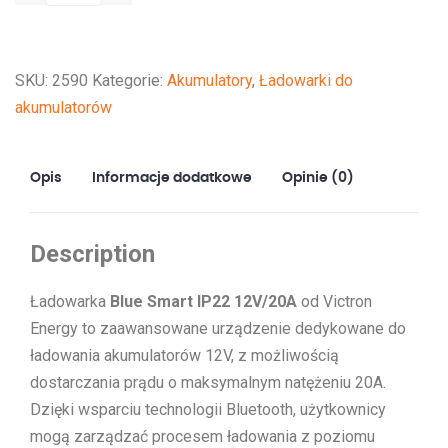
Smart
IP22
Charger
SKU:
2590
Kategorie:
Akumulatory
,
Ładowarki do
12/20
akumulatorów
(1)
Opis
Informacje dodatkowe
Opinie (0)
Description
Ładowarka
Blue Smart IP22 12V/20A
od Victron
Energy to zaawansowane urządzenie dedykowane do
ładowania akumulatorów 12V, z możliwością
dostarczania prądu o maksymalnym natężeniu 20A.
Dzięki wsparciu technologii Bluetooth, użytkownicy
mogą zarządzać procesem ładowania z poziomu