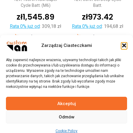
Cycle Batt. (M6)
Batt.
zł
1,545.89
zł
973.42
Rata 0% już od
:
309,18 zł
Rata 0% już od
:
194,68 zł
Dodaj do koszyka
Dodaj do koszyka
Zarządzaj Ciasteczkami
Aby zapewnić najlepsze wrażenia, używamy technologii takich jak pliki
cookie do przechowywania i/lub uzyskiwania dostępu do informacji o
urządzeniu. Wyrażenie zgody na te technologie umożliwi nam
przetwarzanie danych, takich jak zachowanie przeglądania lub unikalne
identyfikatory na tej stronie. Brak zgody lub wycofanie zgody może
niekorzystnie wpłynąć na niektóre funkcje i funkcje.
Akceptuj
Odmów
© 2023 customvan.pl - Wszystkie prawa zastrzeżone.
Cookie Policy