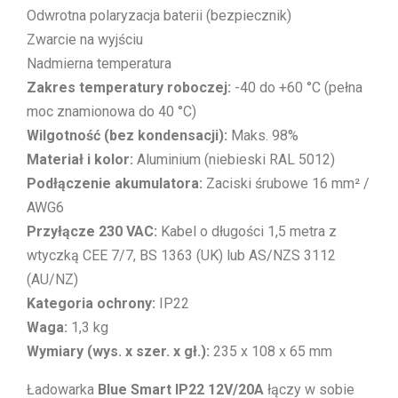
Odwrotna polaryzacja baterii (bezpiecznik)
Zwarcie na wyjściu
Nadmierna temperatura
Zakres temperatury roboczej:
-40 do +60 °C (pełna
moc znamionowa do 40 °C)
Wilgotność (bez kondensacji):
Maks. 98%
Materiał i kolor:
Aluminium (niebieski RAL 5012)
Podłączenie akumulatora:
Zaciski śrubowe 16 mm² /
AWG6
Przyłącze 230 VAC:
Kabel o długości 1,5 metra z
wtyczką CEE 7/7, BS 1363 (UK) lub AS/NZS 3112
(AU/NZ)
Kategoria ochrony:
IP22
Waga:
1,3 kg
Wymiary (wys. x szer. x gł.):
235 x 108 x 65 mm
Ładowarka
Blue Smart IP22 12V/20A
łączy w sobie