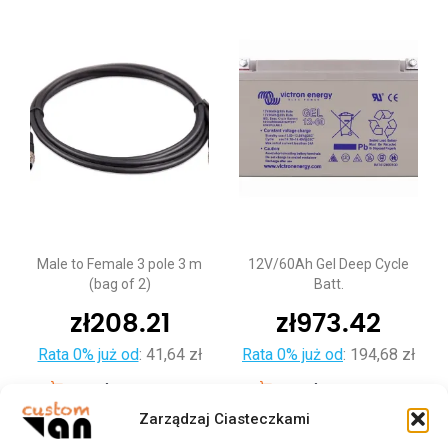
Male to Female 3 pole 3 m
12V/60Ah Gel Deep Cycle
(bag of 2)
Batt.
zł
208.21
zł
973.42
Rata 0% już od
:
41,64 zł
Rata 0% już od
:
194,68 zł
Dodaj do koszyka
Dodaj do koszyka
Zarządzaj Ciasteczkami