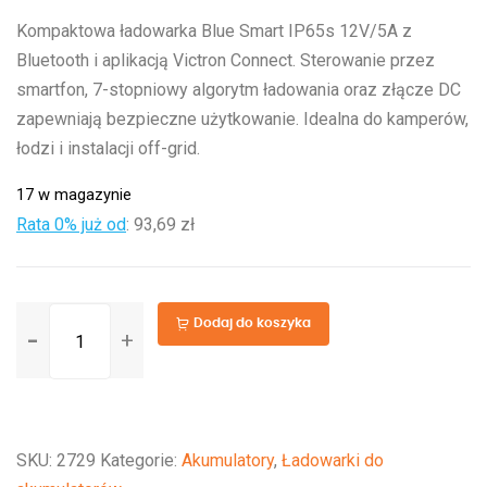
Kompaktowa ładowarka Blue Smart IP65s 12V/5A z
Bluetooth i aplikacją Victron Connect. Sterowanie przez
smartfon, 7-stopniowy algorytm ładowania oraz złącze DC
zapewniają bezpieczne użytkowanie. Idealna do kamperów,
łodzi i instalacji off-grid.
17 w magazynie
Rata 0% już od
:
93,69 zł
ilość
Dodaj do koszyka
Blue
Smart
IP65s
Charger
SKU:
2729
Kategorie:
Akumulatory
,
Ładowarki do
12/5