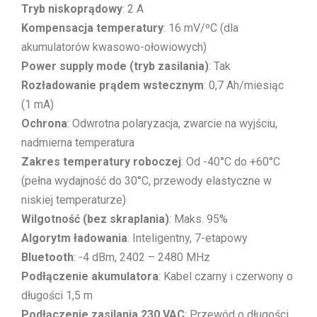
Tryb niskoprądowy
: 2 A
Kompensacja temperatury
: 16 mV/ºC (dla
akumulatorów kwasowo-ołowiowych)
Power supply mode (tryb zasilania)
: Tak
Rozładowanie prądem wstecznym
: 0,7 Ah/miesiąc
(1 mA)
Ochrona
: Odwrotna polaryzacja, zwarcie na wyjściu,
nadmierna temperatura
Zakres temperatury roboczej
: Od -40°C do +60°C
(pełna wydajność do 30°C, przewody elastyczne w
niskiej temperaturze)
Wilgotność (bez skraplania)
: Maks. 95%
Algorytm ładowania
: Inteligentny, 7-etapowy
Bluetooth
: -4 dBm, 2402 – 2480 MHz
Podłączenie akumulatora
: Kabel czarny i czerwony o
długości 1,5 m
Podłączenie zasilania 230 VAC
: Przewód o długości