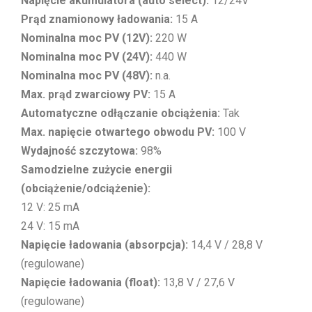
Napięcie akumulatora (auto select):
12/24V
Prąd znamionowy ładowania:
15 A
Nominalna moc PV (12V):
220 W
Nominalna moc PV (24V):
440 W
Nominalna moc PV (48V):
n.a.
Max. prąd zwarciowy PV:
15 A
Automatyczne odłączanie obciążenia:
Tak
Max. napięcie otwartego obwodu PV:
100 V
Wydajność szczytowa:
98%
Samodzielne zużycie energii
(obciążenie/odciążenie):
12 V: 25 mA
24 V: 15 mA
Napięcie ładowania (absorpcja):
14,4 V / 28,8 V
(regulowane)
Napięcie ładowania (float):
13,8 V / 27,6 V
(regulowane)