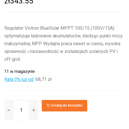
zł
343.55
Regulator Victron BlueSolar MPPT 100/15 (100V/15A)
optymalizuje ładowanie akumulatorów, śledząc punkt mocy
maksymalnej MPP. Wydajna praca nawet w cieniu, wysoka
sprawność i niezawodność w instalacjach solarnych PV i
off-grid.
11 w magazynie
Rata 0% już od
:
68,71 zł
ilość
Dodaj do koszyka
BlueSolar
MPPT
100/15