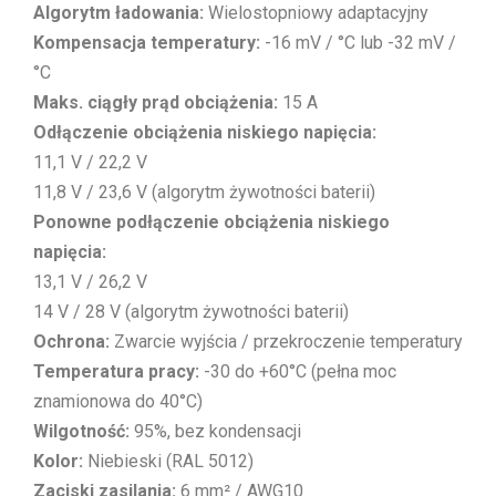
Algorytm ładowania:
Wielostopniowy adaptacyjny
Kompensacja temperatury:
-16 mV / °C lub -32 mV /
°C
Maks. ciągły prąd obciążenia:
15 A
Odłączenie obciążenia niskiego napięcia:
11,1 V / 22,2 V
11,8 V / 23,6 V (algorytm żywotności baterii)
Ponowne podłączenie obciążenia niskiego
napięcia:
13,1 V / 26,2 V
14 V / 28 V (algorytm żywotności baterii)
Ochrona:
Zwarcie wyjścia / przekroczenie temperatury
Temperatura pracy:
-30 do +60°C (pełna moc
znamionowa do 40°C)
Wilgotność:
95%, bez kondensacji
Kolor:
Niebieski (RAL 5012)
Zaciski zasilania:
6 mm² / AWG10