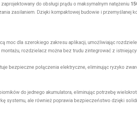
est zaprojektowany do obsługi prądu o maksymalnym natężeniu
15
a zasilaniem. Dzięki kompaktowej budowie i przemyślanej kons
ą moc dla szerokiego zakresu aplikacji, umożliwiając rozdziel
montażu, rozdzielacz można bez trudu zintegrować z istniejący
uje bezpieczne połączenia elektryczne, eliminując ryzyko zwar
biorników do jednego akumulatora, eliminując potrzebę wielokr
tykę systemu, ale również poprawia bezpieczeństwo dzięki soli