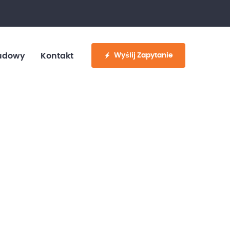
fo@customvan.pl
530 886 214
Wyślij Zapytanie
udowy
Kontakt