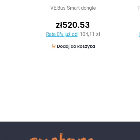
VE.Bus Smart dongle
zł
520.53
Rata 0% już od
:
104,11 zł
Dodaj do koszyka