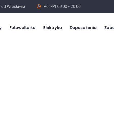
m od Wrocławia
Pon-Pt 09:00 - 20:00
in
y
Fotowoltaika
Elektryka
Doposażenia
Zab