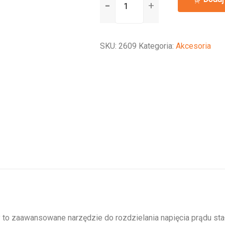
Busbar
150A
4P
SKU:
2609
Kategoria:
Akcesoria
+
cover
y to zaawansowane narzędzie do rozdzielania napięcia prądu st