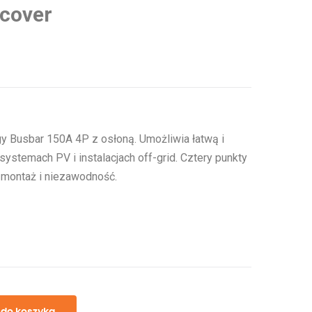
 cover
gy Busbar 150A 4P z osłoną. Umożliwia łatwą i
ystemach PV i instalacjach off-grid. Cztery punkty
 montaż i niezawodność.
 do koszyka