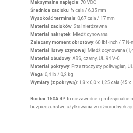
Maksymalne napięcie
: 70 VDC
Średnica zacisku
: ¼ cala / 6,35 mm
Wysokość terminala
: 0,67 cala / 17 mm
Materiał zacisków
: Stal nierdzewna
Materiał nakrętek
: Miedź cynowana
Zalecany moment obrotowy
: 60 lbf-inch / 7 N-
Materiał listwy szynowej
: Miedź ocynowana (1,
Materiał obudowy
: ABS, czarny, UL 94 V-0
Materiał pokrywy
: Przezroczysty poliwęglan, U
Waga
: 0,4 lb / 0,2 kg
Wymiary (z pokrywą)
: 1,8 x 6,0 x 1,25 cala (45 
Busbar 150A 4P
to niezawodne i profesjonalne r
bezpieczeństwo użytkowania w różnorodnych ap