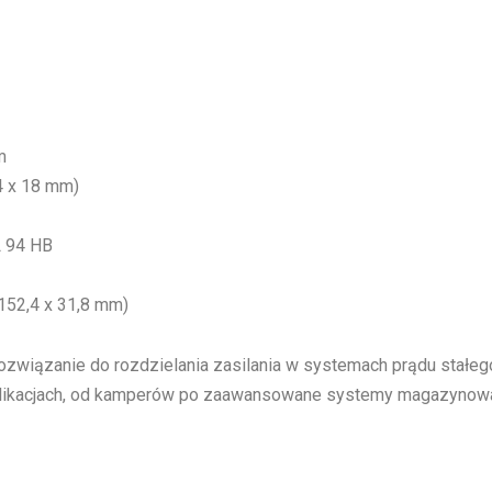
m
4 x 18 mm)
L 94 HB
x 152,4 x 31,8 mm)
ozwiązanie do rozdzielania zasilania w systemach prądu stałeg
likacjach, od kamperów po zaawansowane systemy magazynowan