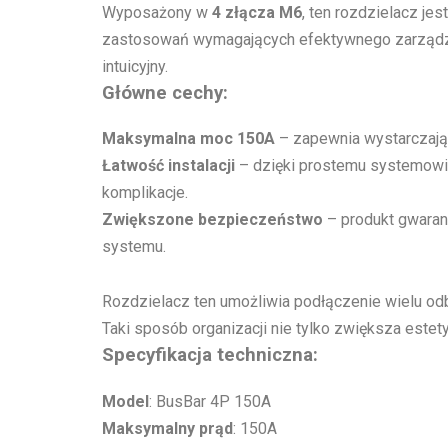
Wyposażony w
4 złącza M6
, ten rozdzielacz j
zastosowań wymagających efektywnego zarządzani
intuicyjny.
Główne cechy:
Maksymalna moc 150A
– zapewnia wystarczając
Łatwość instalacji
– dzięki prostemu systemowi 
komplikacje.
Zwiększone bezpieczeństwo
– produkt gwarant
systemu.
Rozdzielacz ten umożliwia podłączenie wielu od
Taki sposób organizacji nie tylko zwiększa este
Specyfikacja techniczna:
Model
: BusBar 4P 150A
Maksymalny prąd
: 150A