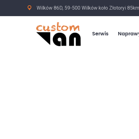
Wilków 86D, 59-500 Wilków koło Złotoryi 85k
Serwis
Napraw