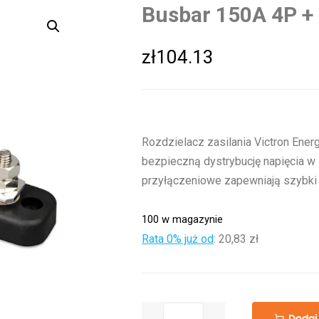
Busbar 150A 4P +
zł
104.13
Rozdzielacz zasilania Victron Ener
bezpieczną dystrybucję napięcia w s
przyłączeniowe zapewniają szybki
100 w magazynie
Rata 0% już od
:
20,83 zł
ilość
Dodaj