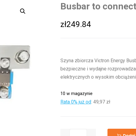
Busbar to connec
zł
249.84
Szyna zbiorcza Victron Energy Bu
bezpieczne i wydajne rozprowadza
elektrycznych o wysokim obciążeni
10 w magazynie
Rata 0% już od
:
49,97 zł
ilość
Dodaj