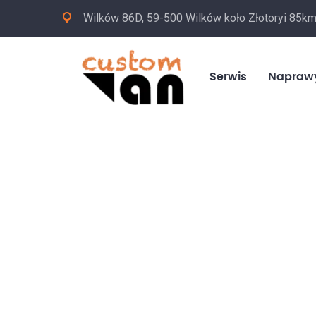
Wilków 86D, 59-500 Wilków koło Złotoryi 85k
Serwis
Napraw