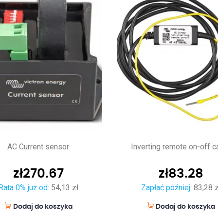
AC Current sensor
Inverting remote on-off c
zł
270.67
zł
83.28
Rata 0% już od
:
54,13 zł
Zapłać później
:
83,28 z
Dodaj do koszyka
Dodaj do koszyka