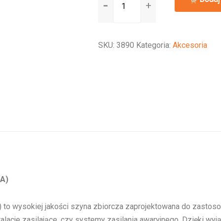
Busbar
to
connect
SKU:
3890
Kategoria:
Akcesoria
6
CIP100200100
(1500
A)
 A)
 to wysokiej jakości szyna zbiorcza zaprojektowana do zastos
alacje zasilające, czy systemy zasilania awaryjnego. Dzięki wyj