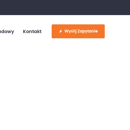
fo@customvan.pl
530 886 214
Wyślij Zapytanie
udowy
Kontakt