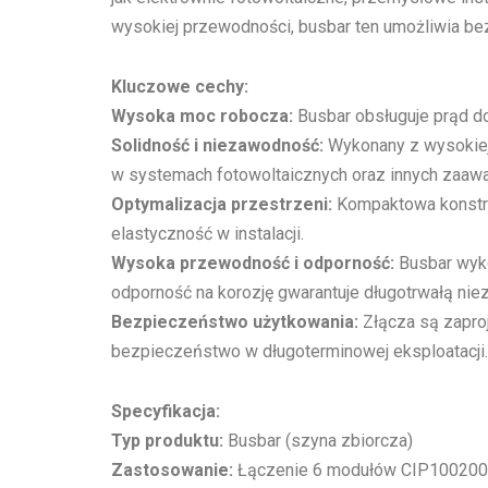
wysokiej przewodności, busbar ten umożliwia be
Kluczowe cechy:
Wysoka moc robocza:
Busbar obsługuje prąd 
Solidność i niezawodność:
Wykonany z wysokiej 
w systemach fotowoltaicznych oraz innych zaaw
Optymalizacja przestrzeni:
Kompaktowa konstru
elastyczność w instalacji.
Wysoka przewodność i odporność:
Busbar wyko
odporność na korozję gwarantuje długotrwałą ni
Bezpieczeństwo użytkowania:
Złącza są zaproj
bezpieczeństwo w długoterminowej eksploatacji.
Specyfikacja:
Typ produktu:
Busbar (szyna zbiorcza)
Zastosowanie:
Łączenie 6 modułów CIP10020