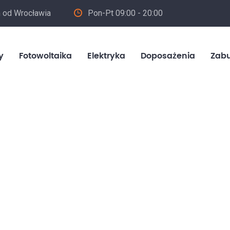
m od Wrocławia
Pon-Pt 09:00 - 20:00
in
y
Fotowoltaika
Elektryka
Doposażenia
Zab