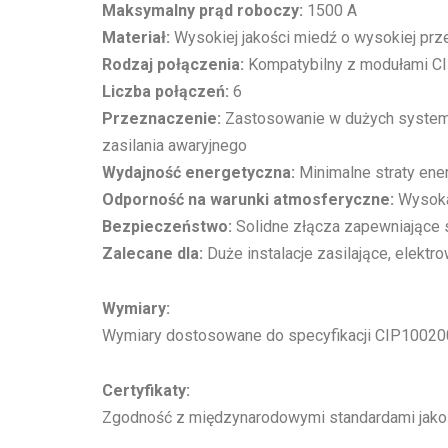
Maksymalny prąd roboczy:
1500 A
Materiał:
Wysokiej jakości miedź o wysokiej pr
Rodzaj połączenia:
Kompatybilny z modułami CI
Liczba połączeń:
6
Przeznaczenie:
Zastosowanie w dużych systemac
zasilania awaryjnego
Wydajność energetyczna:
Minimalne straty energ
Odporność na warunki atmosferyczne:
Wysoka 
Bezpieczeństwo:
Solidne złącza zapewniające s
Zalecane dla:
Duże instalacje zasilające, elekt
Wymiary:
Wymiary dostosowane do specyfikacji CIP1002001
Certyfikaty:
Zgodność z międzynarodowymi standardami jakośc