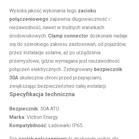
Wysoka jakość wykonania tego
zacisku
połączeniowego
zapewnia długowieczność i
niezawodność, nawet w trudnych warunkach
środowiskowych.
Clamp connector
doskonale nadaje
się do szerokiego zakresu zastosowań, od pojazdów,
przez instalacje solarne, aż po urządzenia
przemysłowe, gdzie wymagana jest niezawodność
połączeń elektrycznych. Zintegrowany
bezpiecznik
30A
skutecznie chroni przed przepięciami,
zwiększając bezpieczeństwo całej instalacji.
Specyfikacja techniczna
Bezpiecznik:
30A ATO
Marka:
Victron Energy
Kompatybilność:
Ładowarki IP65
Ten
zacisk połączeniowy
to doskonały wybór dla