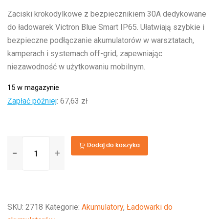
Zaciski krokodylkowe z bezpiecznikiem 30A dedykowane
do ładowarek Victron Blue Smart IP65. Ułatwiają szybkie i
bezpieczne podłączanie akumulatorów w warsztatach,
kamperach i systemach off-grid, zapewniając
niezawodność w użytkowaniu mobilnym.
15 w magazynie
Zapłać później
:
67,63 zł
ilość
Dodaj do koszyka
Clamp
connector
(with
30A
SKU:
2718
Kategorie:
Akumulatory
,
Ładowarki do
ATO