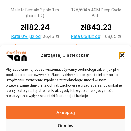
Male to Female 3 pole 1 m
12V/60Ah AGM Deep Cycle
(bag of 2)
Batt.
zł
182.24
zł
843.23
Rata 0% już od
:
36,45 zł
Rata 0% już od
:
168,65 zł
Dodaj do koszyka
Dodaj do koszyka
Zarządzaj Ciasteczkami
Aby zapewnić najlepsze wrażenia, używamy technologii takich jak pliki
cookie do przechowywania i/lub uzyskiwania dostępu do informacji o
urządzeniu. Wyrażenie zgody na te technologie umożliwi nam
przetwarzanie danych, takich jak zachowanie przeglądania lub unikalne
identyfikatory na tej stronie. Brak zgody lub wycofanie zgody może
niekorzystnie wpłynąć na niektóre funkcje i funkcje.
Akceptuj
Odmów