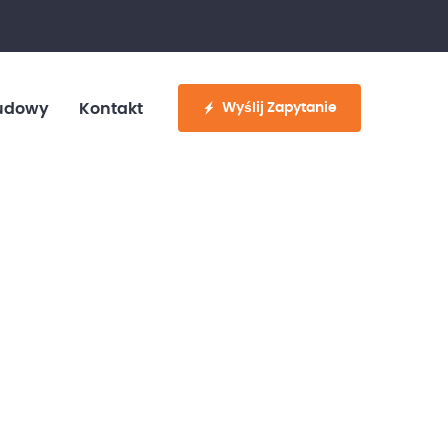
fo@customvan.pl
530 886 214
Wyślij Zapytanie
udowy
Kontakt