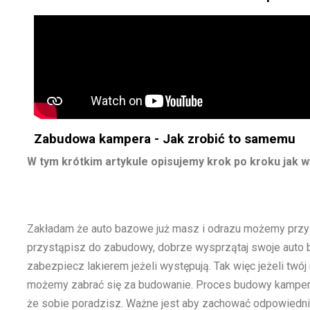
Zabudowa kampera - Jak zrobić to samemu
W tym krótkim artykule opisujemy krok po kroku ja
Zakładam że auto bazowe już masz i odrazu możemy przy
przystąpisz do zabudowy, dobrze wysprzątaj swoje auto ba
zabezpiecz lakierem jeżeli występują. Tak więc jeżeli twó
możemy zabrać się za budowanie. Proces budowy kampera 
że sobie poradzisz. Ważne jest aby zachować odpowiednią