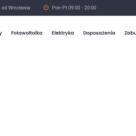
m od Wrocławia
Pon-Pt 09:00 - 20:00
in
y
Fotowoltaika
Elektryka
Doposażenia
Zab