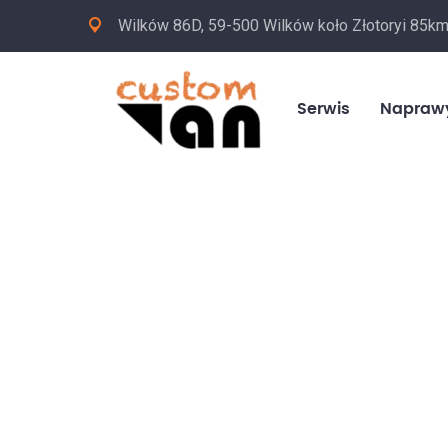
Wilków 86D, 59-500 Wilków koło Złotoryi 85k
Serwis
Napraw