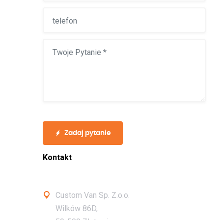
Zadaj pytanie
Kontakt
Custom Van Sp. Z.o.o.
Wilków 86D,