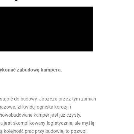
k wykonać zabudowę kampera.
stąpić do budowy. Jeszcze przez tym zamian
zowe, zlikwiduj ogniska korozji i
j nowobudowane kamper jest już czysty,
jest skomplikowany logistycznie, ale myślę
 kolejność prac przy budowie, to pozwoli