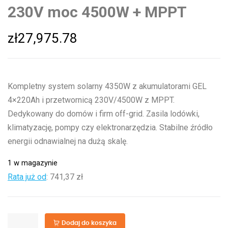
230V moc 4500W + MPPT
zł
27,975.78
Kompletny system solarny 4350W z akumulatorami GEL
4×220Ah i przetwornicą 230V/4500W z MPPT.
Dedykowany do domów i firm off-grid. Zasila lodówki,
klimatyzację, pompy czy elektronarzędzia. Stabilne źródło
energii odnawialnej na dużą skalę.
1 w magazynie
Rata już od
:
741,37 zł
ilość
Dodaj do koszyka