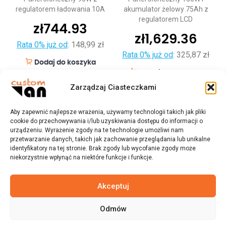
regulatorem ładowania 10A
akumulator żelowy 75Ah z
regulatorem LCD
zł
744.93
zł
1,629.36
Rata 0% już od
:
148,99 zł
Rata 0% już od
:
325,87 zł
Dodaj do koszyka
Dodaj do koszyka
Zarządzaj Ciasteczkami
Aby zapewnić najlepsze wrażenia, używamy technologii takich jak pliki
cookie do przechowywania i/lub uzyskiwania dostępu do informacji o
urządzeniu. Wyrażenie zgody na te technologie umożliwi nam
przetwarzanie danych, takich jak zachowanie przeglądania lub unikalne
identyfikatory na tej stronie. Brak zgody lub wycofanie zgody może
niekorzystnie wpłynąć na niektóre funkcje i funkcje.
Akceptuj
Odmów