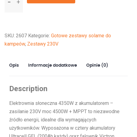
Elektrownia
słoneczna
4350W
z
SKU:
2607
Kategorie:
Gotowe zestawy solarne do
akumulatorem
kampeów
,
Zestawy 230V
-
zasilanie
230V
Opis
Informacje dodatkowe
Opinie (0)
moc
4500W
+
Description
MPPT
Elektrownia słoneczna 4350W z akumulatorem –
zasilanie 230V moc 4500W + MPPT to niezawodne
źródło energii, idealne dla wymagających
użytkowników. Wyposażona w cztery akumulatory
Ultracell GEL (200Ah każdy) oraz falownik Victron