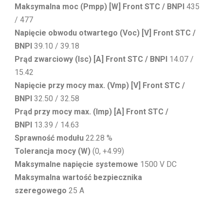
Maksymalna moc (Pmpp) [W] Front STC / BNPI
435
/ 477
Napięcie obwodu otwartego (Voc) [V] Front STC /
BNPI
39.10 / 39.18
Prąd zwarciowy (Isc) [A] Front STC / BNPI
14.07 /
15.42
Napięcie przy mocy max. (Vmp) [V] Front STC /
BNPI
32.50 / 32.58
Prąd przy mocy max. (Imp) [A] Front STC /
BNPI
13.39 / 14.63
Sprawność modułu
22.28 %
Tolerancja mocy (W)
(0, +4.99)
Maksymalne napięcie systemowe
1500 V DC
Maksymalna wartość bezpiecznika
szeregowego
25 A