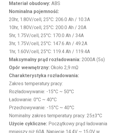
Materiał obudowy:
ABS
Nominalna pojemność:
20hr, 1.80V/cell, 25°C: 206.0 Ah / 10.3A
10hr, 1.80V/cell, 25°C: 200.0 Ah / 20A
5hr, 1.75V/cell, 25°C: 170.0 Ah / 34A
3hr, 1.75V/cell, 25°C: 147.6 Ah / 49.2A
1hr, 1.60V/cell, 25°C: 119.4 Ah / 119.4A
Maksymalny prąd rozładowania:
2000A (5s)
Opór wewnętrzny:
Około 2,9 mΩ
Charakterystyka rozładowania:
Zakres temperatury pracy:
Rozładowywanie: -15°C ~ 50°C
Ładowanie: 0°C ~ 40°C
Przechowywanie: -15°C ~ 40°C
Nominalny zakres temperatury pracy: 25±3°C
Użycie cykliczne:
Początkowy prąd ładowania
mniejszy niż 60A. Napięcie 14.4V ~ 15.0V w