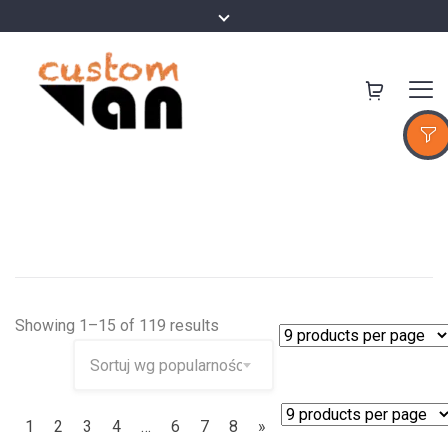
Showing 1–15 of 119 results
1
2
3
4
…
6
7
8
»