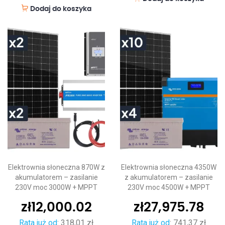
Dodaj do koszyka
Elektrownia słoneczna 870W z
Elektrownia słoneczna 4350W
akumulatorem – zasilanie
z akumulatorem – zasilanie
230V moc 3000W + MPPT
230V moc 4500W + MPPT
zł
12,000.02
zł
27,975.78
Rata już od
:
318,01 zł
Rata już od
:
741,37 zł