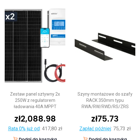
Zestaw panel sztywny 2x
Szyny montażowe do szafy
250W z regulatorem
RACK 350mm typu
ładowania 40A MPPT
RWA/RW/RWD/RS/ZRS
zł
2,088.98
zł
75.73
Rata 0% już od
:
417,80 zł
Zapłać później
:
75,73 zł
Dodaj do koszyka
Dodaj do koszyka