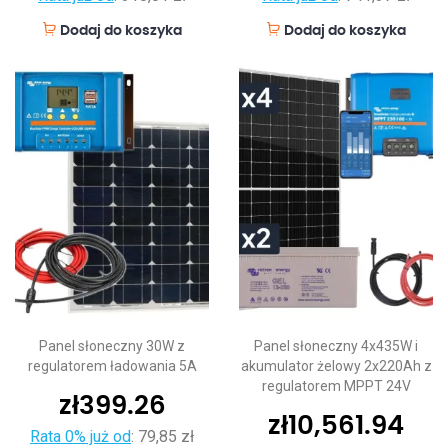
Dodaj do koszyka
Dodaj do koszyka
Panel słoneczny 30W z
Panel słoneczny 4x435W i
regulatorem ładowania 5A
akumulator żelowy 2x220Ah z
regulatorem MPPT 24V
zł
399.26
zł
10,561.94
Rata 0% już od
:
79,85 zł