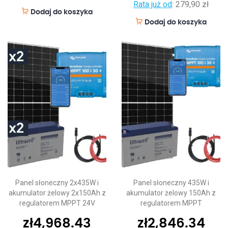
Rata już od
:
279,90 zł
Dodaj do koszyka
Dodaj do koszyka
Panel słoneczny 2x435W i
Panel słoneczny 435W i
akumulator żelowy 2x150Ah z
akumulator żelowy 150Ah z
regulatorem MPPT 24V
regulatorem MPPT
zł
4,968.43
zł
2,846.34