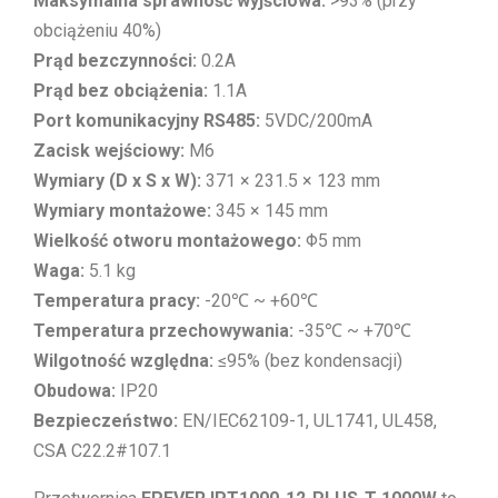
Maksymalna sprawność wyjściowa:
>93% (przy
obciążeniu 40%)
Prąd bezczynności:
0.2A
Prąd bez obciążenia:
1.1A
Port komunikacyjny RS485:
5VDC/200mA
Zacisk wejściowy:
M6
Wymiary (D x S x W):
371 × 231.5 × 123 mm
Wymiary montażowe:
345 × 145 mm
Wielkość otworu montażowego:
Φ5 mm
Waga:
5.1 kg
Temperatura pracy:
-20℃ ~ +60℃
Temperatura przechowywania:
-35℃ ~ +70℃
Wilgotność względna:
≤95% (bez kondensacji)
Obudowa:
IP20
Bezpieczeństwo:
EN/IEC62109-1, UL1741, UL458,
CSA C22.2#107.1