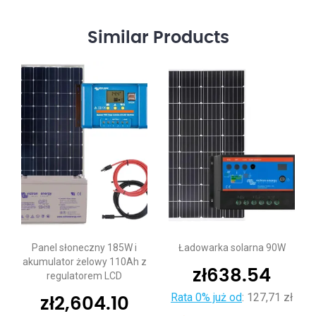
Similar
Products
Panel słoneczny 185W i
Ładowarka solarna 90W
akumulator żelowy 110Ah z
zł
638.54
regulatorem LCD
Rata 0% już od
:
127,71 zł
zł
2,604.10