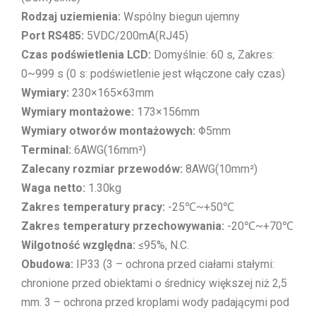
Rodzaj uziemienia:
Wspólny biegun ujemny
Port RS485:
5VDC/200mA(RJ45)
Czas podświetlenia LCD:
Domyślnie: 60 s, Zakres:
0~999 s (0 s: podświetlenie jest włączone cały czas)
Wymiary:
230×165×63mm
Wymiary montażowe:
173×156mm
Wymiary otworów montażowych:
Φ5mm
Terminal:
6AWG(16mm²)
Zalecany rozmiar przewodów:
8AWG(10mm²)
Waga netto:
1.30kg
Zakres temperatury pracy:
-25℃~+50℃
Zakres temperatury przechowywania:
-20℃~+70℃
Wilgotność względna:
≤95%, N.C.
Obudowa:
IP33 (3 – ochrona przed ciałami stałymi:
chronione przed obiektami o średnicy większej niż 2,5
mm. 3 – ochrona przed kroplami wody padającymi pod