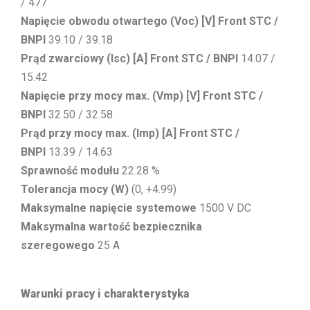
/ 477
Napięcie obwodu otwartego (Voc) [V] Front STC /
BNPI
39.10 / 39.18
Prąd zwarciowy (Isc) [A] Front STC / BNPI
14.07 /
15.42
Napięcie przy mocy max. (Vmp) [V] Front STC /
BNPI
32.50 / 32.58
Prąd przy mocy max. (Imp) [A] Front STC /
BNPI
13.39 / 14.63
Sprawność modułu
22.28 %
Tolerancja mocy (W)
(0, +4.99)
Maksymalne napięcie systemowe
1500 V DC
Maksymalna wartość bezpiecznika
szeregowego
25 A
Warunki pracy i charakterystyka