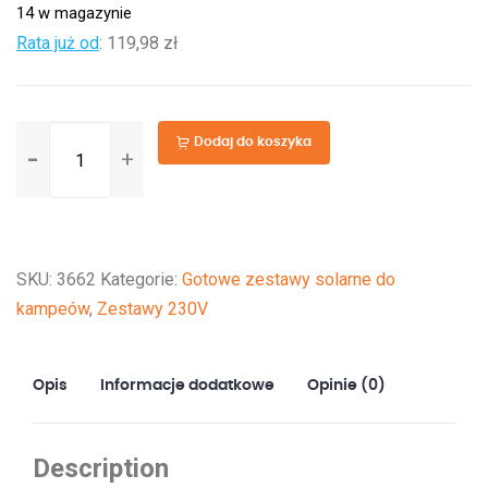
14 w magazynie
Rata już od
:
119,98 zł
ilość
Dodaj do koszyka
Elektrownia
słoneczna
435W
z
SKU:
3662
Kategorie:
Gotowe zestawy solarne do
akumulatorem
kampeów
,
Zestawy 230V
100Ah,
przetwornicą
1000W
Opis
Informacje dodatkowe
Opinie (0)
oraz
regulatorem
MPPT
Description