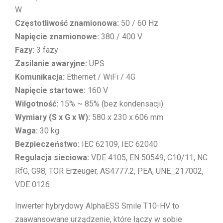
W
Częstotliwość znamionowa:
50 / 60 Hz
Napięcie znamionowe:
380 / 400 V
Fazy:
3 fazy
Zasilanie awaryjne:
UPS
Komunikacja:
Ethernet / WiFi / 4G
Napięcie startowe:
160 V
Wilgotność:
15% ~ 85% (bez kondensacji)
Wymiary (S x G x W):
580 x 230 x 606 mm
Waga:
30 kg
Bezpieczeństwo:
IEC 62109, IEC 62040
Regulacja sieciowa:
VDE 4105, EN 50549, C10/11, NC
RfG, G98, TOR Erzeuger, AS4777.2, PEA, UNE_217002,
VDE 0126
Inwerter hybrydowy AlphaESS Smile T10-HV to
zaawansowane urządzenie, które łączy w sobie