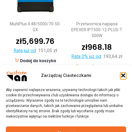
MultiPlus-II 48/5000/70-50-
Przetwornica napięcia
GX
EPEVER IPT500-12-PLUS-T
500W
zł
5,699.76
zł
968.18
Rata już od
:
151,05 zł
Rata 0% już od
:
193,64 zł
Dodaj do koszyka
Dodaj do koszyka
Zarządzaj Ciasteczkami
Aby zapewnić najlepsze wrażenia, używamy technologii takich jak pliki
cookie do przechowywania i/lub uzyskiwania dostępu do informacji o
urządzeniu. Wyrażenie zgody na te technologie umożliwi nam
przetwarzanie danych, takich jak zachowanie przeglądania lub unikalne
identyfikatory na tej stronie. Brak zgody lub wycofanie zgody może
niekorzystnie wpłynąć na niektóre funkcje i funkcje.