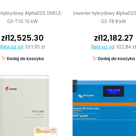
r hybrydowy AlphaESS SMILE-
Inwerter hybrydowy AlphaES
G3-T10 10 kW
G3-T8 8 kW
zł
12,525.30
zł
12,182.27
Rata już od
:
331,93 zł
Rata już od
:
322,84 zł
Dodaj do koszyka
Dodaj do koszyka