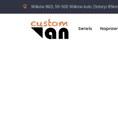
Wilków 86D, 59-500 Wilków koło Złotoryi 85k
Serwis
Napraw