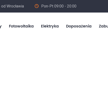
m od Wrocławia
Pon-Pt 09:00 - 20:00
in
y
Fotowoltaika
Elektryka
Doposażenia
Zab