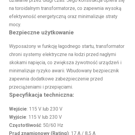
działanie przez długi czas. Jego konstrukcja opiera się
na toroidalnym transformatorze, co zapewnia wysoką
efektywność energetyczną oraz minimalizuje straty
mocy.
Bezpieczne użytkowanie
Wyposażony w funkcję łagodnego startu, transformator
chroni systemy elektryczne na łodzi przed nagłymi
skokami napięcia, co zwiększa żywotność urządzeń i
minimalizuje ryzyko awarii. Wbudowany bezpiecznik
zapewnia dodatkowe zabezpieczenie przed
przeciążeniami i przepięciami.
Specyfikacja techniczna:
Wejście
: 115 V lub 230 V
Wyjście
: 115 V lub 230 V
Częstotliwość
: 50/60 Hz
Prąd znamionowy (Rating)
: 17 A / 8,5 A