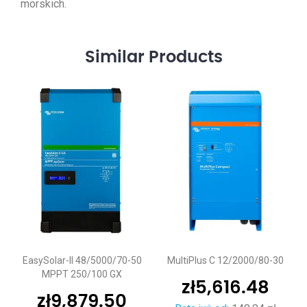
morskich.
Similar
Products
EasySolar-II 48/5000/70-50
MultiPlus C 12/2000/80-30
MPPT 250/100 GX
zł
5,616.48
zł
9,879.50